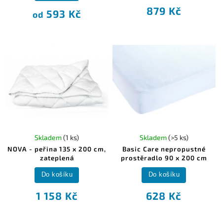
879 Kč
593 Kč
od
Skladem
(1 ks)
Skladem
(>5 ks)
NOVA - peřina 135 x 200 cm,
Basic Care nepropustné
zateplená
prostěradlo 90 x 200 cm
Do košíku
Do košíku
1 158 Kč
628 Kč