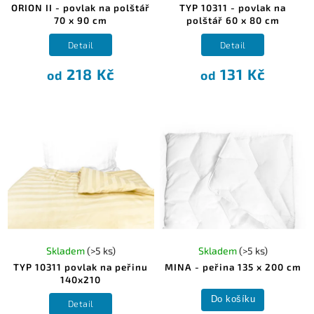
ORION II - povlak na polštář
TYP 10311 - povlak na
70 x 90 cm
polštář 60 x 80 cm
Detail
Detail
218 Kč
131 Kč
od
od
Skladem
(>5 ks)
Skladem
(>5 ks)
TYP 10311 povlak na peřinu
MINA - peřina 135 x 200 cm
140x210
Do košíku
Detail