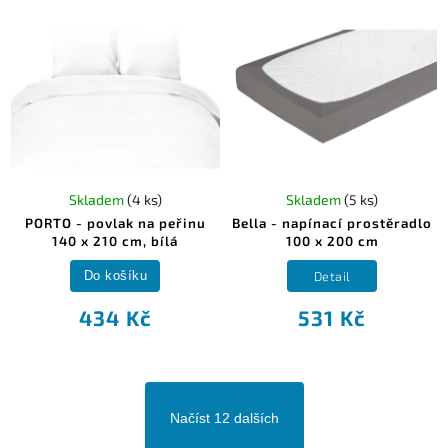
Skladem
(4 ks)
Skladem
(5 ks)
PORTO - povlak na peřinu
Bella - napínací prostěradlo
140 x 210 cm, bílá
100 x 200 cm
Detail
Do košíku
434 Kč
531 Kč
Načíst 12 dalších