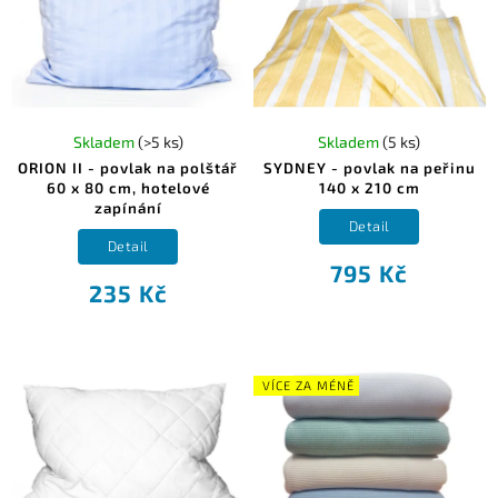
Skladem
(>5 ks)
Skladem
(5 ks)
ORION II - povlak na polštář
SYDNEY - povlak na peřinu
60 x 80 cm, hotelové
140 x 210 cm
zapínání
Detail
Detail
795 Kč
235 Kč
VÍCE ZA MÉNĚ