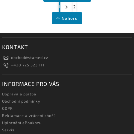
1
2
Nahoru
KONTAKT
obchod
@
stamed.cz
+420 725 323 111
INFORMACE PRO VÁS
Doprava a platba
Obchodní podmínky
GDPR
Reklamace a vrácení zboží
Uplatnění ePoukazu
Servis