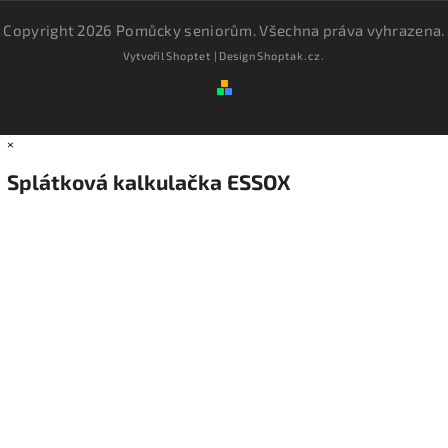
Copyright 2026
Pomůcky seniorům
. Všechna práva vyhrazena.
Vytvořil
Shoptet
| Design
Shoptak.cz.
×
Splátková kalkulačka ESSOX