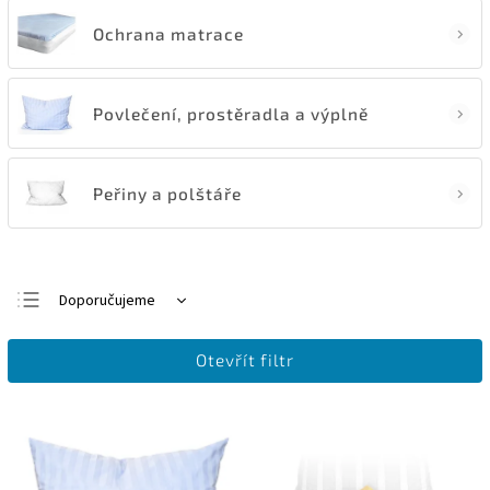
Ochrana matrace
Povlečení, prostěradla a výplně
Peřiny a polštáře
Doporučujeme
Nejlevnější
Otevřít filtr
Nejdražší
Nejprodávanější
Abecedně