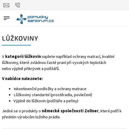
LŮŽKOVINY
V
kategorii lůžkovin
najdete například ochrany matrací, kvalitní
lůžkoviny, které zvládnou časté praní při vysokých teplotách
nebo výplně přikrývek a polštářů.
V nabídce naleznete:
Inkontinenční podložky a ochrany matrace
Lůžkoviny standartní (prostěradla, povlečení)
Výplně do lůžkovin (polštáře a peřiny)
Jedná se o produkty o
německé společnosti Zollner
, která patří k
předním výrobcům ložního prádla.