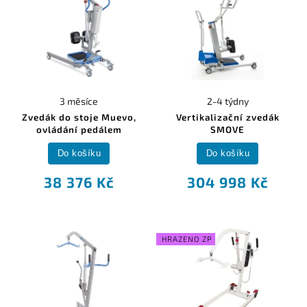
3 měsíce
2-4 týdny
Zvedák do stoje Muevo,
Vertikalizační zvedák
ovládání pedálem
SMOVE
Do košíku
Do košíku
38 376 Kč
304 998 Kč
HRAZENO ZP