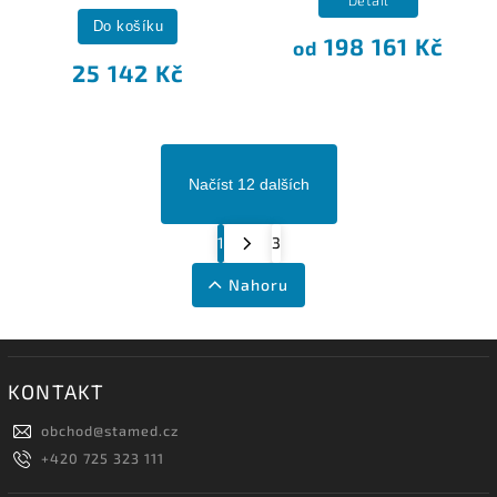
Do košíku
198 161 Kč
od
25 142 Kč
Načíst 12 dalších
1
3
Nahoru
KONTAKT
obchod
@
stamed.cz
+420 725 323 111