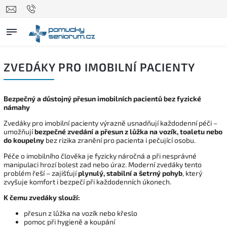
ZVEDÁKY PRO IMOBILNÍ PACIENTY
Bezpečný a důstojný přesun imobilních pacientů bez fyzické
námahy
Zvedáky pro imobilní pacienty výrazně usnadňují každodenní péči –
umožňují
bezpečné zvedání a přesun z lůžka na vozík, toaletu nebo
do koupelny
bez rizika zranění pro pacienta i pečující osobu.
Péče o imobilního člověka je fyzicky náročná a při nesprávné
manipulaci hrozí bolest zad nebo úraz. Moderní zvedáky tento
problém řeší – zajišťují
plynulý, stabilní a šetrný pohyb
, který
zvyšuje komfort i bezpečí při každodenních úkonech.
K čemu zvedáky slouží:
přesun z lůžka na vozík nebo křeslo
pomoc při hygieně a koupání