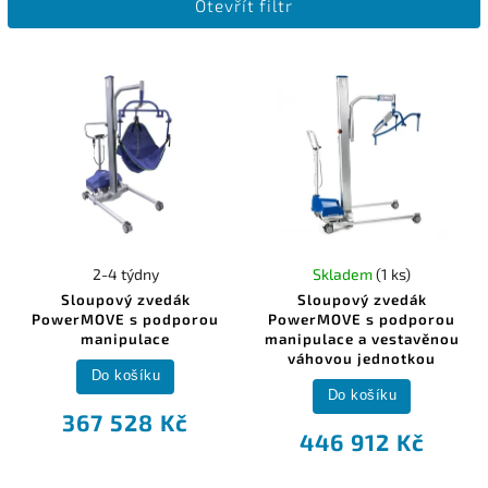
Otevřít filtr
Nejdražší
Nejprodávanější
Abecedně
2-4 týdny
Skladem
(1 ks)
Sloupový zvedák
Sloupový zvedák
PowerMOVE s podporou
PowerMOVE s podporou
manipulace
manipulace a vestavěnou
váhovou jednotkou
Do košíku
Do košíku
367 528 Kč
446 912 Kč