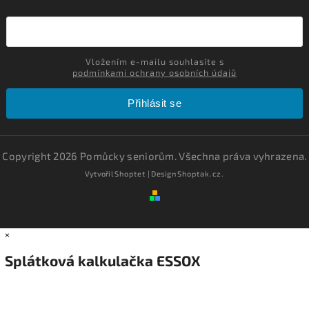
Vložením e-mailu souhlasíte s
podmínkami ochrany osobních údajů
Přihlásit se
Copyright 2026
Pomůcky seniorům
. Všechna práva vyhrazena.
Vytvořil
Shoptet
| Design
Shoptak.cz.
×
Splátková kalkulačka ESSOX