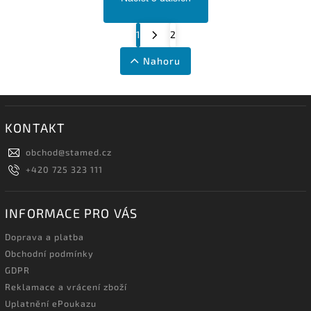
1
2
Nahoru
KONTAKT
obchod
@
stamed.cz
+420 725 323 111
INFORMACE PRO VÁS
Doprava a platba
Obchodní podmínky
GDPR
Reklamace a vrácení zboží
Uplatnění ePoukazu