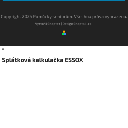
Copyright 2026
Pomůcky seniorům
. Všechna práva vyhrazena.
Vytvořil
Shoptet
| Design
Shoptak.cz.
×
Splátková kalkulačka ESSOX