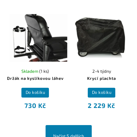
Skladem
(1 ks)
2-4 týdny
Držák na kyslíkovou láhev
Krycí plachta
Do košíku
Do košíku
730 Kč
2 229 Kč
Načíst 5 dalších