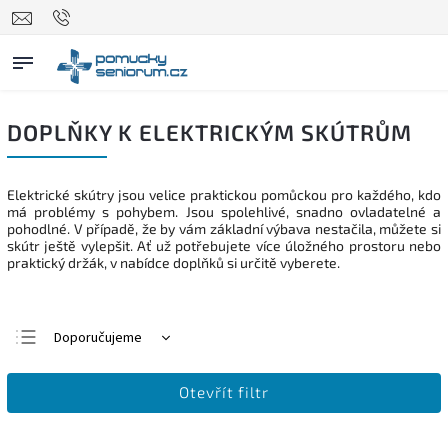
DOPLŇKY K ELEKTRICKÝM SKÚTRŮM
Elektrické skútry jsou velice praktickou pomůckou pro každého, kdo
má problémy s pohybem. Jsou spolehlivé, snadno ovladatelné a
pohodlné. V případě, že by vám základní výbava nestačila, můžete si
skútr ještě vylepšit. Ať už potřebujete více úložného prostoru nebo
praktický držák, v nabídce doplňků si určitě vyberete.
Doporučujeme
Nejlevnější
Otevřít filtr
Nejdražší
Nejprodávanější