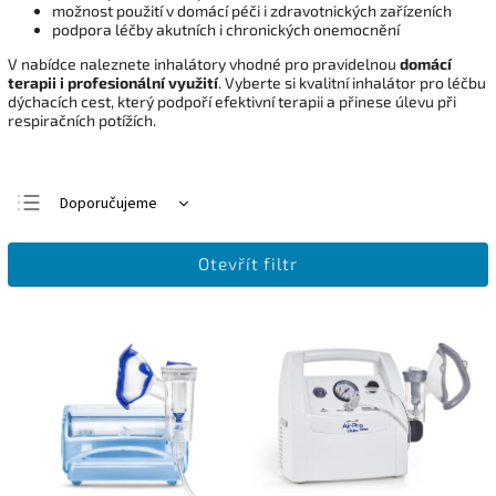
možnost použití v domácí péči i zdravotnických zařízeních
podpora léčby akutních i chronických onemocnění
V nabídce naleznete inhalátory vhodné pro pravidelnou
domácí
terapii i profesionální využití
. Vyberte si kvalitní inhalátor pro léčbu
dýchacích cest, který podpoří efektivní terapii a přinese úlevu při
respiračních potížích.
Doporučujeme
Nejlevnější
Otevřít filtr
Nejdražší
Nejprodávanější
Abecedně