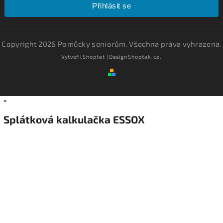
Přihlásit se
Copyright 2026
Pomůcky seniorům
. Všechna práva vyhrazena.
Vytvořil
Shoptet
| Design
Shoptak.cz.
×
Splátková kalkulačka ESSOX