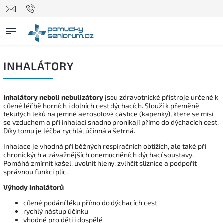
INHALÁTORY
Inhalátory neboli nebulizátory
jsou zdravotnické přístroje určené k
cílené léčbě horních i dolních cest dýchacích. Slouží k přeměně
tekutých léků na jemné aerosolové částice (kapénky), které se mísí
se vzduchem a při inhalaci snadno pronikají přímo do dýchacích cest.
Díky tomu je léčba rychlá, účinná a šetrná.
Inhalace je vhodná při běžných respiračních obtížích, ale také při
chronických a závažnějších onemocněních dýchací soustavy.
Pomáhá zmírnit kašel, uvolnit hleny, zvlhčit sliznice a podpořit
správnou funkci plic.
Výhody inhalátorů
cílené podání léku přímo do dýchacích cest
rychlý nástup účinku
vhodné pro děti i dospělé