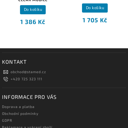
Do košíku
Do košíku
1 705 Kč
1 386 Kč
KONTAKT
obchod
@
stamed.cz
+420 725 323 111
INFORMACE PRO VÁS
Doprava a platba
Obchodní podmínky
GDPR
Reklamace a vrácení zboží