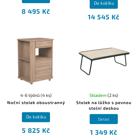
Do košíku
8 495 Kč
14 545 Kč
4-6 týdnů
(4 ks)
Skladem
(2 ks)
Noční stolek oboustranný
Stolek na lůžko s pevnou
stolní deskou
Do košíku
Detail
5 825 Kč
1 349 Kč