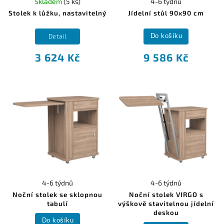
Skladem
(5 ks)
4-6 týdnů
Stolek k lůžku, nastavitelný
Jídelní stůl 90x90 cm
Detail
Do košíku
3 624 Kč
9 586 Kč
4-6 týdnů
4-6 týdnů
Noční stolek se sklopnou
Noční stolek VIRGO s
tabulí
výškově stavitelnou jídelní
deskou
Do košíku