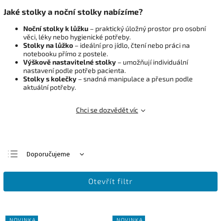
Jaké stolky a noční stolky nabízíme?
Noční stolky k lůžku
– praktický úložný prostor pro osobní
věci, léky nebo hygienické potřeby.
Stolky na lůžko
– ideální pro jídlo, čtení nebo práci na
notebooku přímo z postele.
Výškově nastavitelné stolky
– umožňují individuální
nastavení podle potřeb pacienta.
Stolky s kolečky
– snadná manipulace a přesun podle
aktuální potřeby.
Chci se dozvědět víc
Doporučujeme
Nejlevnější
Otevřít filtr
Nejdražší
Nejprodávanější
Abecedně
NOVINKA
NOVINKA