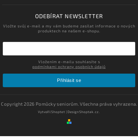
ODEBÍRAT NEWSLETTER
Vložte svůj e-mail a my vám budeme zasílat informace o nových
produktech na našem e-shopu.
Vložením e-mailu souhlasíte s
podmínkami ochrany osobních údajů
Přihlásit se
Copyright 2026
Pomůcky seniorům
. Všechna práva vyhrazena.
Vytvořil
Shoptet
| Design
Shoptak.cz.