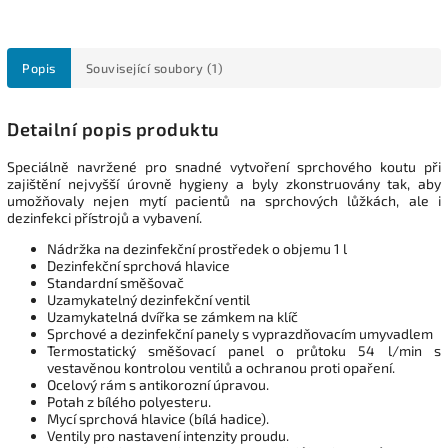
Popis
Související soubory (1)
Detailní popis produktu
Speciálně navržené pro snadné vytvoření sprchového koutu při
zajištění nejvyšší úrovně hygieny a byly zkonstruovány tak, aby
umožňovaly nejen mytí pacientů na sprchových lůžkách, ale i
dezinfekci přístrojů a vybavení.
Nádržka na dezinfekční prostředek o objemu 1 l
Dezinfekční sprchová hlavice
Standardní směšovač
Uzamykatelný dezinfekční ventil
Uzamykatelná dvířka se zámkem na klíč
Sprchové a dezinfekční panely s vyprazdňovacím umyvadlem
Termostatický směšovací panel o průtoku 54 l/min s
vestavěnou kontrolou ventilů a ochranou proti opaření.
Ocelový rám s antikorozní úpravou.
Potah z bílého polyesteru.
Mycí sprchová hlavice (bílá hadice).
Ventily pro nastavení intenzity proudu.