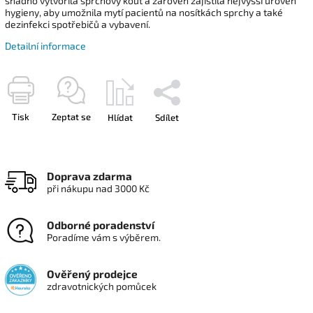
snadno vytvořila sprchový kout a zároveň zajistila nejvyšší úroveň
hygieny, aby umožnila mytí pacientů na nosítkách sprchy a také
dezinfekci spotřebičů a vybavení.
Detailní informace
Tisk
Zeptat se
Hlídat
Sdílet
Doprava zdarma
při nákupu nad 3000 Kč
Odborné poradenství
Poradíme vám s výběrem.
Ověřený prodejce
zdravotnických pomůcek