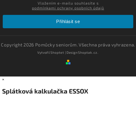
Vložením e-mailu souhlasíte s
podmínkami ochrany osobních údajů
Přihlásit se
Copyright 2026
Pomůcky seniorům
. Všechna práva vyhrazena.
Vytvořil
Shoptet
| Design
Shoptak.cz.
×
Splátková kalkulačka ESSOX