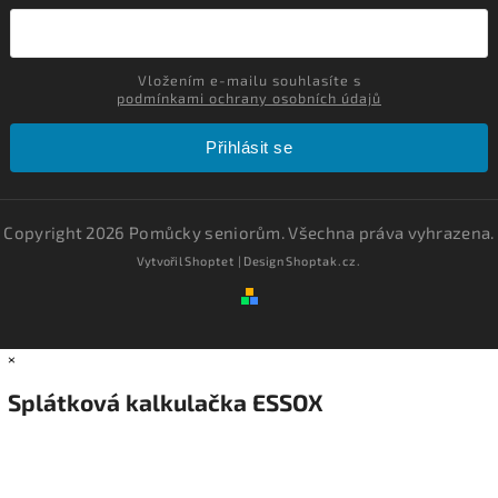
Vložením e-mailu souhlasíte s
podmínkami ochrany osobních údajů
Přihlásit se
Copyright 2026
Pomůcky seniorům
. Všechna práva vyhrazena.
Vytvořil
Shoptet
| Design
Shoptak.cz.
×
Splátková kalkulačka ESSOX