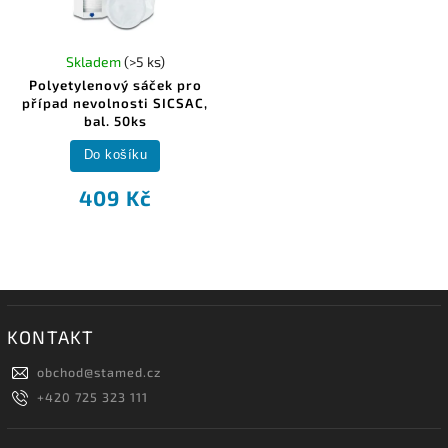
Skladem
(>5 ks)
Polyetylenový sáček pro
případ nevolnosti SICSAC,
bal. 50ks
Do košíku
409 Kč
KONTAKT
obchod
@
stamed.cz
+420 725 323 111