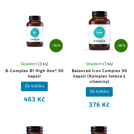
–15 %
–16 %
Skladem
(3 ks)
Skladem
(1 ks)
B-Complex B1 High One® 90
Balanced Iron Complex 90
kapslí
kapslí (Komplex železa s
vitamíny)
Do košíku
Do košíku
463 Kč
376 Kč