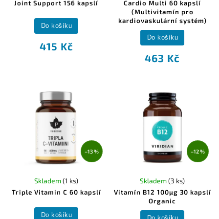
Joint Support 156 kapslí
Cardio Multi 60 kapslí
(Multivitamín pro
kardiovaskulární systém)
Do košíku
Do košíku
415 Kč
463 Kč
–13 %
–12 %
Skladem
(1 ks)
Skladem
(3 ks)
Triple Vitamin C 60 kapslí
Vitamín B12 100µg 30 kapslí
Organic
Do košíku
Do košíku