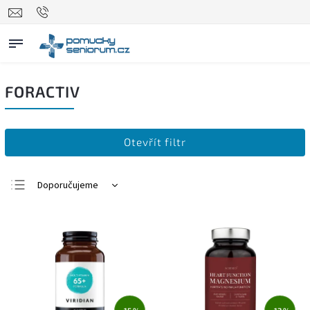
FORACTIV
Otevřít filtr
Doporučujeme
Nejlevnější
Nejdražší
Nejprodávanější
Abecedně