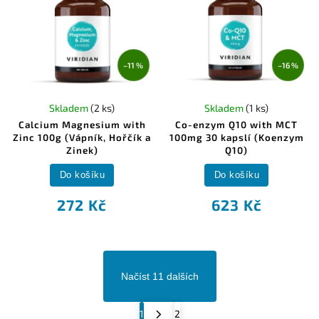
–11 %
–16 %
Skladem
(2 ks)
Skladem
(1 ks)
Calcium Magnesium with
Co-enzym Q10 with MCT
Zinc 100g (Vápník, Hořčík a
100mg 30 kapslí (Koenzym
Zinek)
Q10)
Do košíku
Do košíku
272 Kč
623 Kč
Načíst 11 dalších
1
2