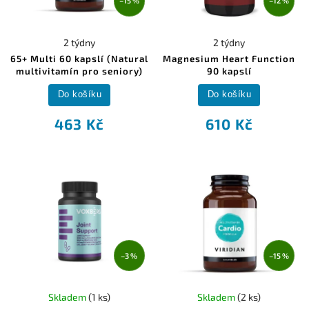
–15 %
–12 %
2 týdny
2 týdny
65+ Multi 60 kapslí (Natural
Magnesium Heart Function
multivitamín pro seniory)
90 kapslí
Do košíku
Do košíku
463 Kč
610 Kč
–3 %
–15 %
Skladem
(1 ks)
Skladem
(2 ks)