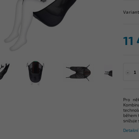
Varian
11
Pro něk
Kombin
technol
během t
snižuje
Detailn