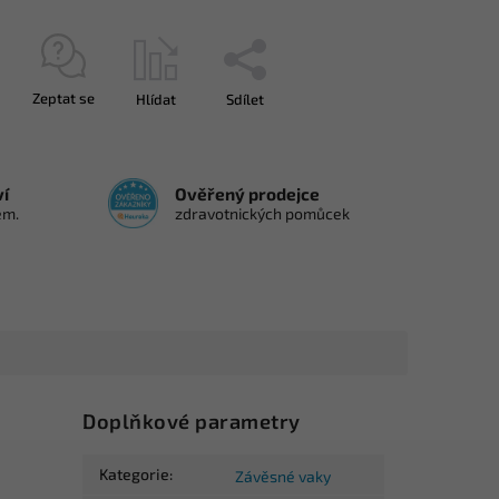
Zeptat se
Hlídat
Sdílet
ví
Ověřený prodejce
em.
zdravotnických pomůcek
Doplňkové parametry
Kategorie
:
Závěsné vaky