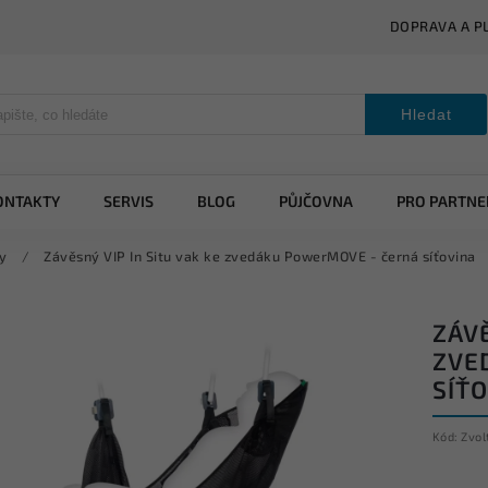
DOPRAVA A P
Hledat
ONTAKTY
SERVIS
BLOG
PŮJČOVNA
PRO PARTNE
y
/
Závěsný VIP In Situ vak ke zvedáku PowerMOVE - černá síťovina
ZÁVĚ
ZVE
SÍŤ
Kód:
Zvol