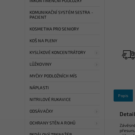
INKONTINENČNÍ PODLOŽKY
KOMUNIKAČNÍ SYSTÉM SESTRA -
PACIENT
KOSMETIKA PRO SENIORY
KOŠ NA PLENY
KYSLÍKOVÉ KONCENTRÁTORY
LŮŽKOVINY
MYČKY PODLOŽNÍCH MÍS
NÁPLASTI
Popis
NITRILOVÉ RUKAVICE
ODSÁVAČKY
Detai
OCHRANY STĚN A ROHŮ
Závěsné
přesunu 
PEDÁLOVÝ TRENAŽÉR