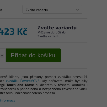
ta
Zvolte variantu
 423 Kč
Můžeme doručit do:
Zvolte variantu
Přidat do košíku
teré klienty jsou přesuny pomocí zvedáku stresující.
ace
zvedáku PowerMOVE
, kdy pečovatel může být díky
ogii
Touch and Move
s klientem v těsném kontaktu i
ransportu a pohodlného a bezpečného závěsného vaku,
 stresovou náročnost celého procesu.
í informace