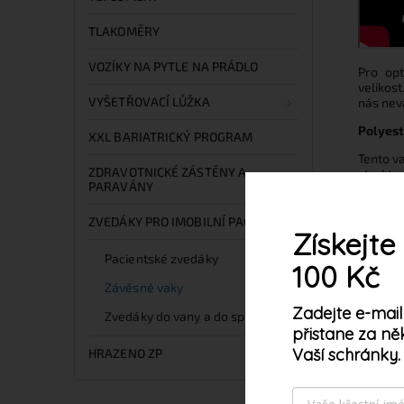
TLAKOMĚRY
VOZÍKY NA PYTLE NA PRÁDLO
Pro opt
velikos
VYŠETŘOVACÍ LŮŽKA
nás nev
Polyest
XXL BARIATRICKÝ PROGRAM
Tento va
ZDRAVOTNICKÉ ZÁSTĚNY A
struktur
PARAVÁNY
Není ná
vhodný p
ZVEDÁKY PRO IMOBILNÍ PACIENTY
Získejte
Pacientské zvedáky
100 Kč
SOUVI
Závěsné vaky
Zadejte e-mail
Zvedáky do vany a do sprchy
přistane za ně
Vaší schránky.
HRAZENO ZP
Tento web používá s
vyjadřujete souhlas 