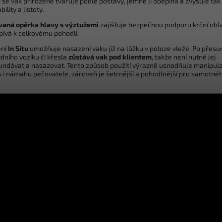
se vak přirozeně tvaruje podle postavy, jemně ji obepíná a zvyšuje tak
bility a jistoty.
vaná opěrka hlavy s výztužemi
zajišťuje bezpečnou podporu krční obla
spívá k celkovému pohodlí.
ení
In Situ
umožňuje nasazení vaku již na lůžku v poloze vleže. Po přesu
idního vozíku či křesla
zůstává vak pod klientem
, takže není nutné jej
undávat a nasazovat. Tento způsob použití výrazně usnadňuje manipula
as i námahu pečovatele, zároveň je šetrnější a pohodlnější pro samotné