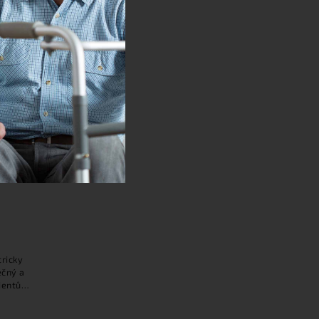
MOVE s
 a
u
ricky
ečný a
ientů.
ích a