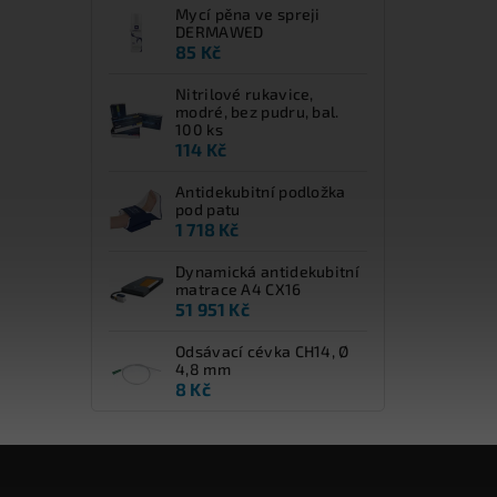
Mycí pěna ve spreji
DERMAWED
85 Kč
Nitrilové rukavice,
modré, bez pudru, bal.
100 ks
114 Kč
Antidekubitní podložka
pod patu
1 718 Kč
Dynamická antidekubitní
matrace A4 CX16
51 951 Kč
Odsávací cévka CH14, Ø
4,8 mm
8 Kč