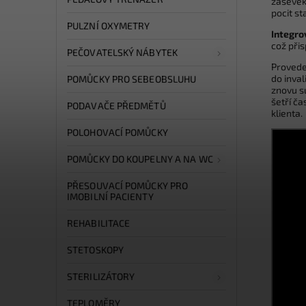
záševek 
pocit sta
PULZNÍ OXYMETRY
Integro
což při
PEČOVATELSKÝ NÁBYTEK
Proved
do inval
POMŮCKY PRO SEBEOBSLUHU
znovu s
šetří č
PODAVAČE PŘEDMĚTŮ
klienta.
POLOHOVACÍ POMŮCKY
POMŮCKY DO KOUPELNY A NA WC
PŘESOUVACÍ POMŮCKY PRO
IMOBILNÍ PACIENTY
REHABILITACE
STETOSKOPY
STERILIZÁTORY
TEPLOMĚRY