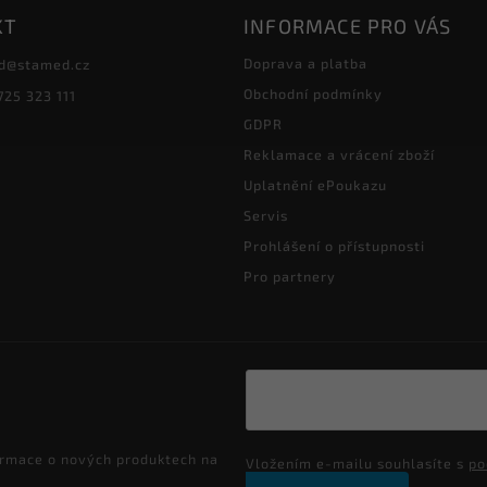
KT
INFORMACE PRO VÁS
Doprava a platba
d
@
stamed.cz
Obchodní podmínky
725 323 111
GDPR
Reklamace a vrácení zboží
Uplatnění ePoukazu
Servis
Prohlášení o přístupnosti
Pro partnery
ormace o nových produktech na
Vložením e-mailu souhlasíte s
po