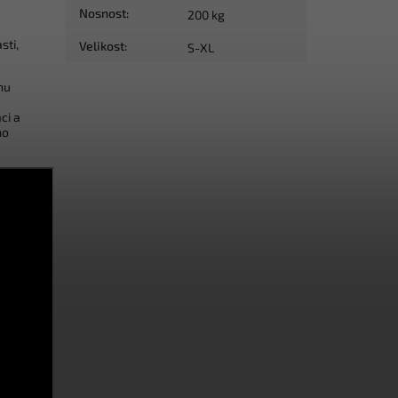
Nosnost
:
200 kg
sti,
Velikost
:
S-XL
nu
ci a
ho