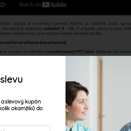
imální použití a maximální pohodlí klientů je důležité zvolit sprá
t. Standardně nabízíme
velikosti S – XL
. V případě zájmu o jinou veli
áhejte kontaktovat, jsme schopni dodat variantu až 3XL.
erová černá síťovina (recyklovaná)
k je vyroben ze síťoviny z
recyklovaných PET lahví
. Materiál má hladk
u, je lehký, přirozeně pružný a měkký, ale zároveň je také pevný a odol
chylný k opotřebení. Díky perforované struktuře je tento závěsný vak
ro použití při sprchování klientů
 slevu
SEJÍCÍ PRODUKTY
 a
slevový kupón
kolik okamžiků do
oubory cookie. Dalším procházením tohoto webu
s jejich používáním. Více informací
zde
.