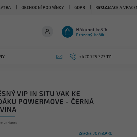
LATBA
OBCHODNÍ PODMÍNKY
GDPR
REKLAMACE A VRÁCEN
CZK
Nákupní košík
Prázdný košík
RY
+420 725 323 111
SNÝ VIP IN SITU VAK KE
DÁKU POWERMOVE - ČERNÁ
OVINA
te variantu
Značka:
JOYinCARE