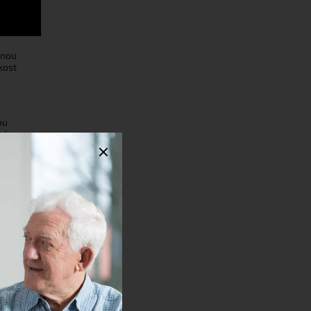
vnou
kost
ou
ný.
Souhlasím