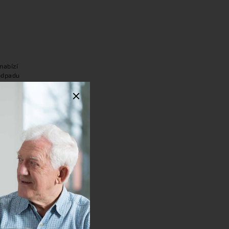
nabízí
 odpadu
zení.
tí v
eniory
Souhlasím