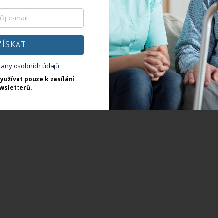
ZÍSKAT
rany osobních údajů
yužívat pouze k zasílání
wsletterů.