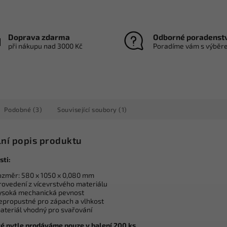
Doprava zdarma
Odborné poradenst
při nákupu nad 3000 Kč
Poradíme vám s výběr
Podobné (3)
Související soubory (1)
lní popis produktu
sti:
ozměr: 580 x 1050 x 0,080 mm
rovedení z vícevrstvého materiálu
ysoká mechanická pevnost
epropustné pro zápach a vlhkost
ateriál vhodný pro svařování
 pytle prodáváme pouze v balení 200 ks.