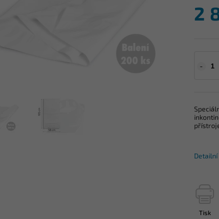
2 
Speciál
inkontin
přístro
Detailn
Tisk