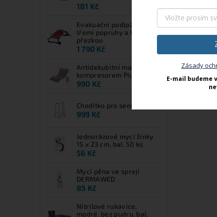
181 Kč
Evakuační podložka EVS s
třemi popruhy a kovovou
přezkou
1 790 Kč
Zásady och
Antidekubitní matrace s
kompresorem Piuma UP
E-mail budeme v
990 Kč
ne
Chodítko pro seniory Clik
999 Kč
Jednorázové mycí žínky
15 x 23 cm, bal. 50 ks
56 Kč
Mycí pěna ve spreji
DERMAWED
85 Kč
Nitrilové rukavice,
modré, bez pudru, bal.