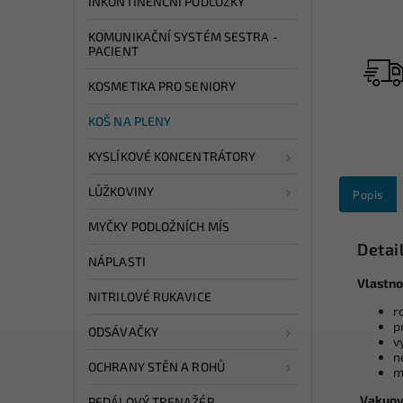
INKONTINENČNÍ PODLOŽKY
KOMUNIKAČNÍ SYSTÉM SESTRA -
PACIENT
KOSMETIKA PRO SENIORY
KOŠ NA PLENY
KYSLÍKOVÉ KONCENTRÁTORY
LŮŽKOVINY
Popis
MYČKY PODLOŽNÍCH MÍS
Detai
NÁPLASTI
Vlastno
NITRILOVÉ RUKAVICE
r
p
ODSÁVAČKY
v
n
OCHRANY STĚN A ROHŮ
m
Vakuové
PEDÁLOVÝ TRENAŽÉR