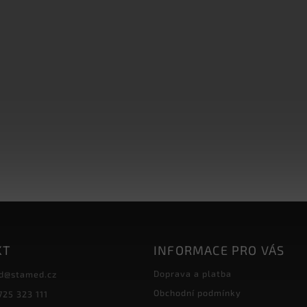
KT
INFORMACE PRO VÁS
Doprava a platba
d
@
stamed.cz
Obchodní podmínky
725 323 111