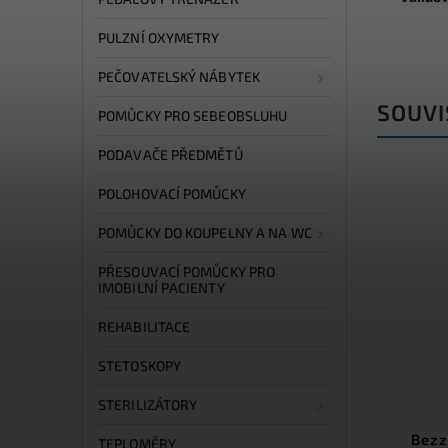
PULZNÍ OXYMETRY
PEČOVATELSKÝ NÁBYTEK
SOUVI
POMŮCKY PRO SEBEOBSLUHU
PODAVAČE PŘEDMĚTŮ
POLOHOVACÍ POMŮCKY
POMŮCKY DO KOUPELNY A NA WC
PŘESOUVACÍ POMŮCKY PRO
IMOBILNÍ PACIENTY
REHABILITACE
STETOSKOPY
STERILIZÁTORY
Bezz
TEPLOMĚRY