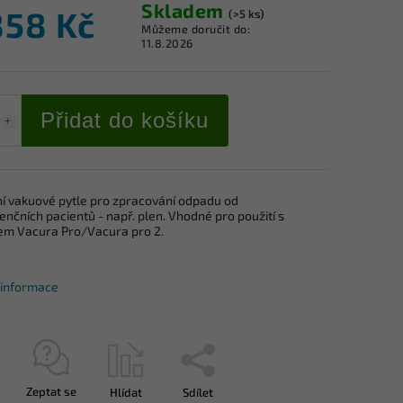
Skladem
858 Kč
(>5 ks)
Můžeme doručit do:
11.8.2026
Přidat do košíku
ní vakuové pytle pro zpracování odpadu od
enčních pacientů - např. plen. Vhodné pro použití s
jem Vacura Pro/Vacura pro 2.
í informace
Zeptat se
Hlídat
Sdílet