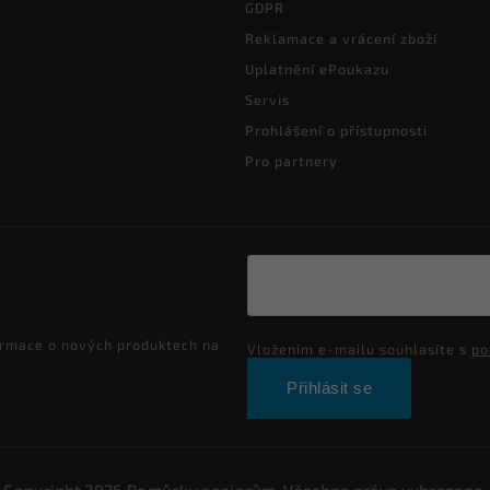
GDPR
Reklamace a vrácení zboží
Uplatnění ePoukazu
Servis
Prohlášení o přístupnosti
Pro partnery
ormace o nových produktech na
Vložením e-mailu souhlasíte s
po
Přihlásit se