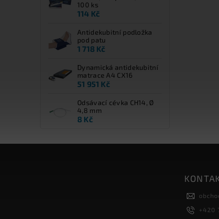
100 ks
114 Kč
Antidekubitní podložka
pod patu
1 718 Kč
Dynamická antidekubitní
matrace A4 CX16
51 951 Kč
Odsávací cévka CH14, Ø
4,8 mm
8 Kč
KONTA
obcho
+420 