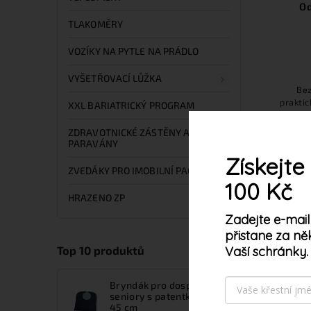
Od
TLAKOMĚRY
VOZÍKY NA PYTLE NA PRÁDLO
VYŠETŘOVACÍ LŮŽKA
Bez
prakti
XXL BARIATRICKÝ PROGRAM
zař
zdra
ZDRAVOTNICKÉ ZÁSTĚNY A
spec
PARAVÁNY
Získejte
ZVEDÁKY PRO IMOBILNÍ PACIENTY
100 Kč
HRAZENO ZP
Zadejte e-mail
přistane za ně
Vaší schránky.
Top 10 produktů
Tento web používá s
vyjadřujete souhlas 
Bryndák pro dospělé a
seniory s patentkami 90 x
45 cm
Nastavení