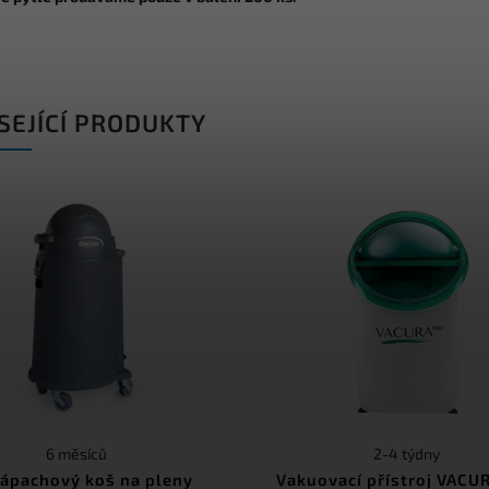
SEJÍCÍ PRODUKTY
6 měsíců
2-4 týdny
ápachový koš na pleny
Vakuovací přístroj VACU