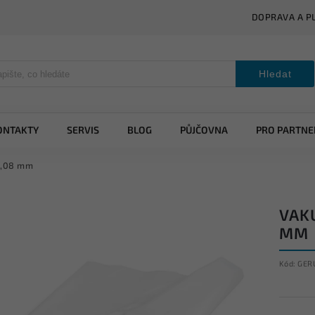
DOPRAVA A P
Hledat
ONTAKTY
SERVIS
BLOG
PŮJČOVNA
PRO PARTNE
0,08 mm
VAKU
MM
Kód:
GER