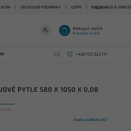
LATBA
OBCHODNÍ PODMÍNKY
GDPR
REKLAMACE A VRÁCEN
CZK
Nákupní košík
Prázdný košík
RY
+420 725 323 111
OVÉ PYTLE 580 X 1050 X 0,08
U-PLUS
Značka:
GERUPLAST