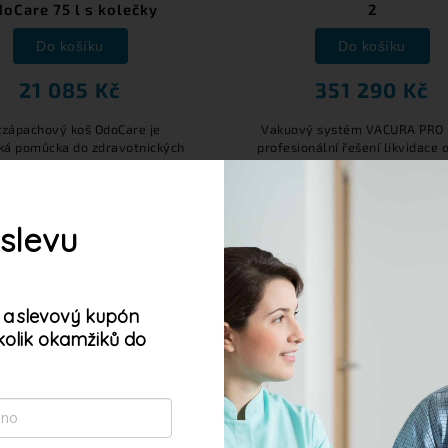
oCare 75 l s kolečky
2
Do košíku
Do košíku
21 085 Kč
351 290 Kč
zápachový koš OdoCare je
Vakuový systém VACURA PRO 
cká pomůcka do zdravotnických
profesionální řešení likvidace
ízení. Je vhodný k likvidaci
nejen ve zdravotnických zaří
votnického materiálu. Díky
Speciálně vyvinutý pro použi
iální technologii zadružuje
nemocnicích, domovech pro s
veškerý zápach a...
či...
 slevu
 a
slevový kupón
kolik okamžiků do
oubory cookie. Dalším procházením tohoto webu
s jejich používáním. Více informací
zde
.