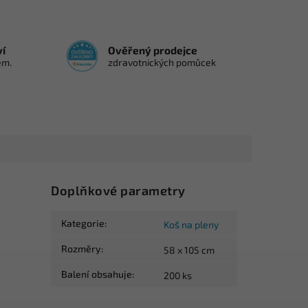
ví
Ověřený prodejce
em.
zdravotnických pomůcek
Doplňkové parametry
Kategorie
:
Koš na pleny
Rozměry
:
58 x 105 cm
Balení obsahuje
:
200 ks