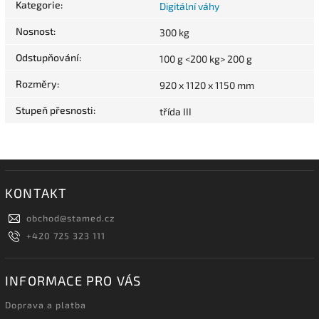
Kategorie
:
Digitální váhy
Nosnost
:
300 kg
Odstupňování
:
100 g <200 kg> 200 g
Rozměry
:
920 x 1120 x 1150 mm
Stupeň přesnosti
:
třída III
KONTAKT
obchod
@
stamed.cz
+420 725 323 111
INFORMACE PRO VÁS
Doprava a platba