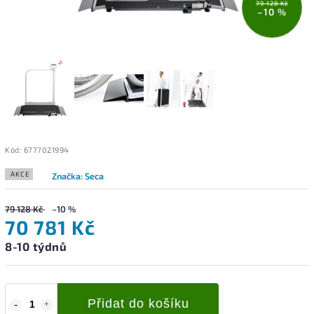
79 128 Kč
–10 %
Kód:
6777021994
AKCE
Značka:
Seca
79 128 Kč
–10 %
70 781 Kč
8-10 týdnů
Přidat do košíku