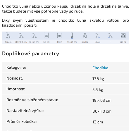
Chodítko Luna nabízí úložnou kapsu, držák na hole a držák na lahve,
takže budete mít vše potřebné vždy po ruce.
Díky svým vlastnostem je chodítko Luna skvělou volbou pro
každodenní použití.
Doplňkové parametry
Kategorie
:
Chodítka
Nosnost
:
136 kg
Hmotnost
:
5,5 kg
Rozměr ve složeném stavu
:
19 x 63 cm
Nastavitelná výška
:
86-110 cm
Průměr kolečka
:
13 cm