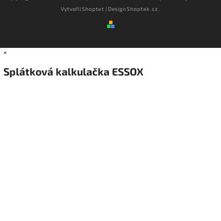
Vytvořil
Shoptet
| Design
Shoptak.cz.
×
Splátková kalkulačka ESSOX