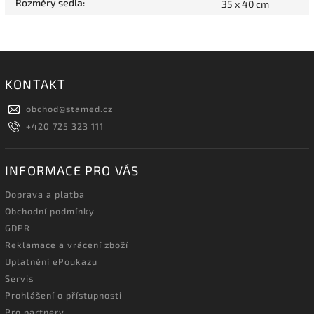
Rozměry sedla
:
35 x 40 cm
KONTAKT
obchod
@
stamed.cz
+420 725 323 111
INFORMACE PRO VÁS
Doprava a platba
Obchodní podmínky
GDPR
Reklamace a vrácení zboží
Uplatnění ePoukazu
Servis
Prohlášení o přístupnosti
Pro partnery