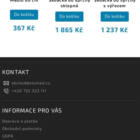
Madlo 60 cm
Sedačka do sprchy
Sedačka do sprchy
sklopná
s výřezem
Do košíku
Do košíku
Do košíku
367 Kč
1 865 Kč
1 237 Kč
KONTAKT
obchod
@
stamed.cz
+420 725 323 111
INFORMACE PRO VÁS
Doprava a platba
Obchodní podmínky
GDPR