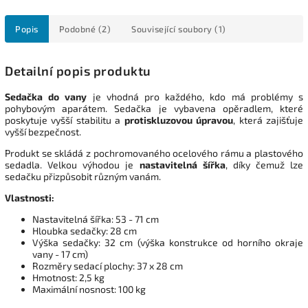
Popis
Podobné (2)
Související soubory (1)
Detailní popis produktu
Sedačka do vany
je vhodná pro každého, kdo má problémy s
pohybovým aparátem. Sedačka je vybavena opěradlem, které
poskytuje vyšší stabilitu a
protiskluzovou úpravou
, která zajišťuje
vyšší bezpečnost.
Produkt se skládá z
pochromovaného ocelového rámu a plastového
sedadla. Velkou výhodou je
nastavitelná šířka
, díky čemuž lze
sedačku přizpůsobit různým vanám.
Vlastnosti:
Nastavitelná šířka: 53 - 71 cm
Hloubka sedačky: 28 cm
Výška sedačky: 32 cm (výška konstrukce od horního okraje
vany - 17 cm)
Rozměry sedací plochy: 37 x 28 cm
Hmotnost: 2,5 kg
Maximální nosnost: 100 kg