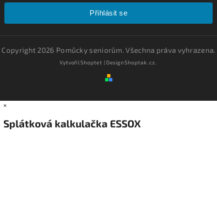
Přihlásit se
Copyright 2026
Pomůcky seniorům
. Všechna práva vyhrazena.
Vytvořil
Shoptet
| Design
Shoptak.cz.
×
Splátková kalkulačka ESSOX