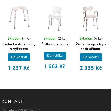
Skladem
(4 ks)
Skladem
(2 ks)
Skladem
(4 ks)
Sedačka do sprchy
Židle do sprchy
Židle do sprchy s
s výřezem
područkami
Do košíku
Do košíku
Do košíku
1 662 Kč
1 237 Kč
2 335 Kč
KONTAKT
obchod
@
stamed.cz