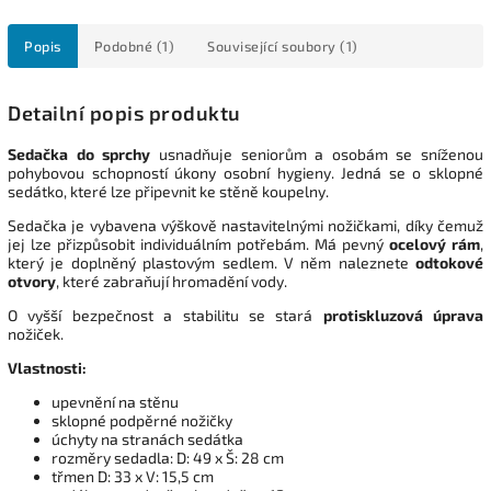
Popis
Podobné (1)
Související soubory (1)
Detailní popis produktu
Sedačka do sprchy
usnadňuje seniorům a osobám se sníženou
pohybovou schopností úkony osobní hygieny. Jedná se o sklopné
sedátko, které lze připevnit ke stěně koupelny.
Sedačka je vybavena výškově nastavitelnými nožičkami, díky čemuž
jej lze přizpůsobit individuálním potřebám. Má pevný
ocelový rám
,
který je doplněný plastovým sedlem. V něm naleznete
odtokové
otvory
, které zabraňují hromadění vody.
O vyšší bezpečnost a stabilitu se stará
protiskluzová úprava
nožiček.
Vlastnosti:
upevnění na stěnu
sklopné podpěrné nožičky
úchyty na stranách sedátka
rozměry sedadla: D: 49 x Š: 28 cm
třmen D: 33 x V: 15,5 cm