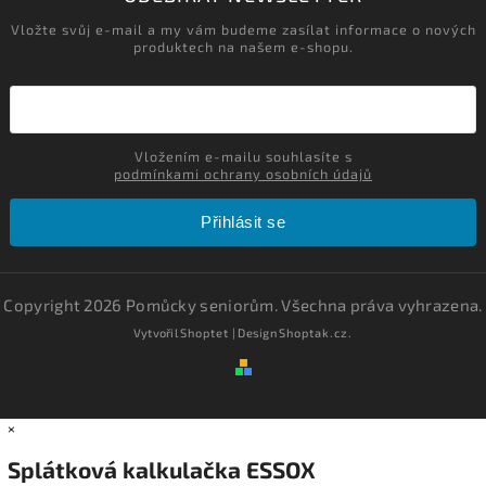
Vložte svůj e-mail a my vám budeme zasílat informace o nových
produktech na našem e-shopu.
Vložením e-mailu souhlasíte s
podmínkami ochrany osobních údajů
Přihlásit se
Copyright 2026
Pomůcky seniorům
. Všechna práva vyhrazena.
Vytvořil
Shoptet
| Design
Shoptak.cz.
×
Splátková kalkulačka ESSOX