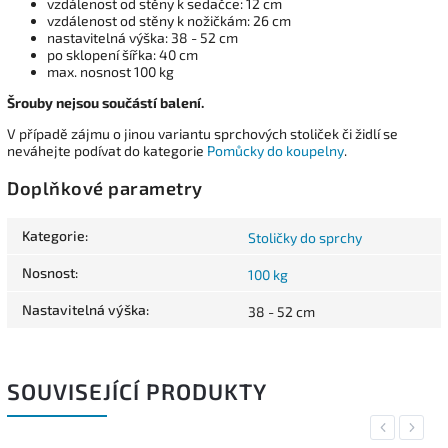
vzdálenost od stěny k sedačce: 12 cm
vzdálenost od stěny k nožičkám: 26 cm
nastavitelná výška: 38 - 52 cm
po sklopení šířka: 40 cm
max. nosnost 100 kg
Šrouby nejsou součástí balení.
V případě zájmu o jinou variantu sprchových stoliček či židlí se
neváhejte podívat do kategorie
Pomůcky do koupelny
.
Doplňkové parametry
Kategorie
:
Stoličky do sprchy
Nosnost
:
100 kg
Nastavitelná výška
:
38 - 52 cm
SOUVISEJÍCÍ PRODUKTY
Previous
Next