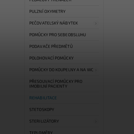
PULZNÍ OXYMETRY
PEČOVATELSKÝ NÁBYTEK
POMŮCKY PRO SEBEOBSLUHU
PODAVAČE PŘEDMĚTŮ
POLOHOVACÍ POMŮCKY
POMŮCKY DO KOUPELNY A NA WC
PŘESOUVACÍ POMŮCKY PRO
IMOBILNÍ PACIENTY
REHABILITACE
STETOSKOPY
STERILIZÁTORY
TEPLOMĚRY