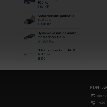
100 ks
114 Kč
Antidekubitní podložka
pod patu
1 718 Kč
Dynamická antidekubitní
matrace A4 CX16
51 951 Kč
Odsávací cévka CH14, Ø
4,8 mm
8 Kč
KONTA
obcho
+420 