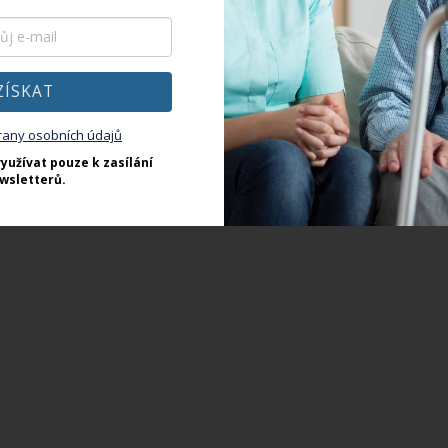
ZÍSKAT
rany osobních údajů
yužívat pouze k zasílání
wsletterů.