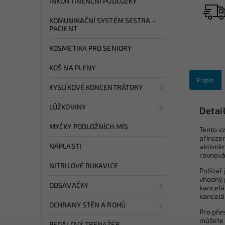
INKONTINENČNÍ PODLOŽKY
KOMUNIKAČNÍ SYSTÉM SESTRA -
PACIENT
KOSMETIKA PRO SENIORY
KOŠ NA PLENY
Popis
KYSLÍKOVÉ KONCENTRÁTORY
LŮŽKOVINY
Detai
MYČKY PODLOŽNÍCH MÍS
Tento v
přirozen
NÁPLASTI
aktivním
rovnová
NITRILOVÉ RUKAVICE
Polštář 
vhodný p
ODSÁVAČKY
kancelář
kancelář
OCHRANY STĚN A ROHŮ
Pro přes
můžete 
PEDÁLOVÝ TRENAŽÉR