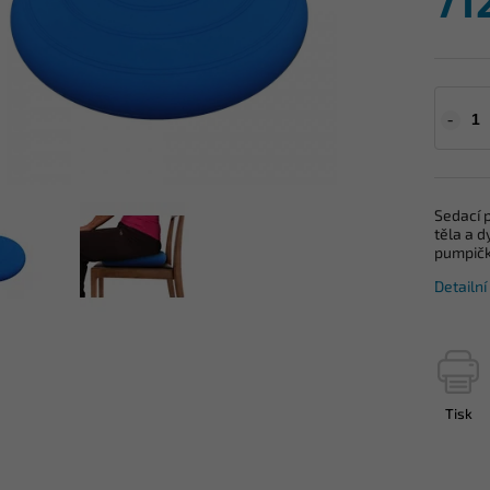
71
Sedací 
těla a d
pumpič
Detailn
Tisk