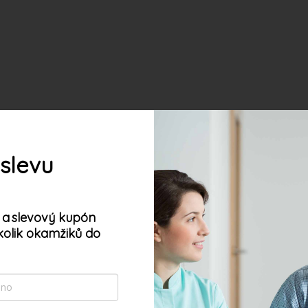
 slevu
 a
slevový kupón
kolik okamžiků do
oubory cookie. Dalším procházením tohoto webu
s jejich používáním. Více informací
zde
.