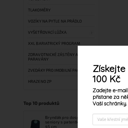
TLAKOMĚRY
VOZÍKY NA PYTLE NA PRÁDLO
VYŠETŘOVACÍ LŮŽKA
XXL BARIATRICKÝ PROGRAM
ZDRAVOTNICKÉ ZÁSTĚNY A
PARAVÁNY
Získejte
ZVEDÁKY PRO IMOBILNÍ PACIENTY
100 Kč
HRAZENO ZP
Zadejte e-mail
přistane za ně
Vaší schránky.
Top 10 produktů
Tento web používá s
vyjadřujete souhlas 
Bryndák pro dospělé a
seniory s patentkami 90 x
45 cm
Nastavení