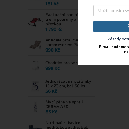
181 Kč
Evakuační podložka EVS s
třemi popruhy a kovovou
přezkou
1 790 Kč
Zásady och
Antidekubitní matrace s
kompresorem Piuma UP
E-mail budeme v
990 Kč
ne
Chodítko pro seniory Clik
999 Kč
Jednorázové mycí žínky
15 x 23 cm, bal. 50 ks
56 Kč
Mycí pěna ve spreji
DERMAWED
85 Kč
Nitrilové rukavice,
modré, bez pudru, bal.