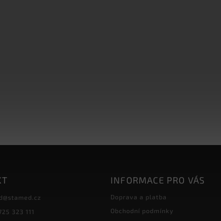
KT
INFORMACE PRO VÁS
Doprava a platba
d
@
stamed.cz
Obchodní podmínky
725 323 111