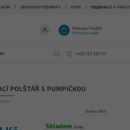
LATBA
OBCHODNÍ PODMÍNKY
GDPR
REKLAMACE A VRÁCEN
CZK
Nákupní košík
Prázdný košík
RY
+420 725 323 111
ACÍ POLŠTÁŘ S PUMPIČKOU
020301
Značka:
MVS
Skladem
(2 ks)