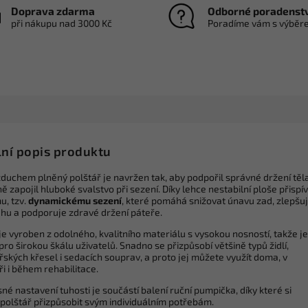
Doprava zdarma
Odborné poradenst
při nákupu nad 3000 Kč
Poradíme vám s výběr
lní popis produktu
zduchem plněný polštář je navržen tak, aby podpořil správné držení těl
ě zapojil hluboké svalstvo při sezení. Díky lehce nestabilní ploše přispív
u, tzv.
dynamickému sezení
, které pomáhá snižovat únavu zad, zlepšu
hu a podporuje zdravé držení páteře.
je vyroben z odolného, kvalitního materiálu s vysokou nosností, takže je
ro širokou škálu uživatelů. Snadno se přizpůsobí většině typů židlí,
ských křesel i sedacích souprav, a proto jej můžete využít doma, v
i i během rehabilitace.
né nastavení tuhosti je součástí balení ruční pumpička, díky které si
polštář přizpůsobit svým individuálním potřebám.