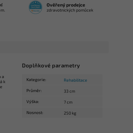
ví
Ověřený prodejce
em.
zdravotnických pomůcek
Doplňkové parametry
a a
Kategorie
:
Rehabilitace
á k
je
Průměr
:
33 cm
Výška
:
7 cm
Nosnost
:
250 kg