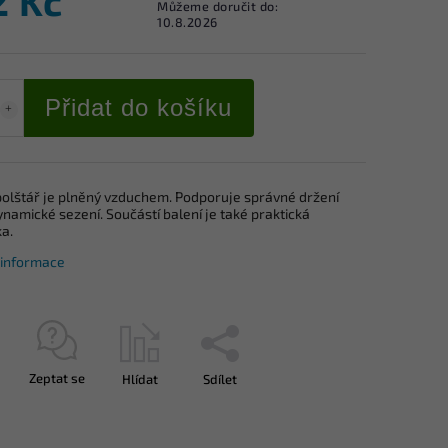
2 Kč
Můžeme doručit do:
10.8.2026
Přidat do košíku
polštář je plněný vzduchem. Podporuje správné držení
ynamické sezení. Součástí balení je také praktická
ka.
í informace
Zeptat se
Hlídat
Sdílet