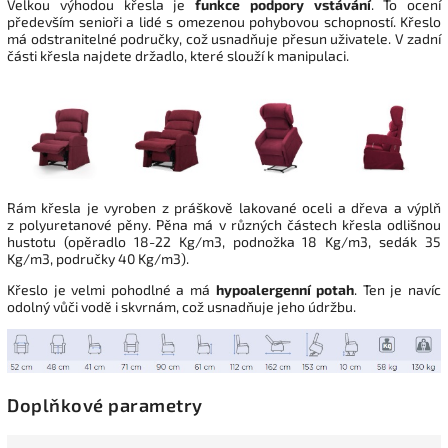
Velkou výhodou křesla je
funkce podpory vstávání
. To ocení
především senioři a lidé s omezenou pohybovou schopností. Křeslo
má odstranitelné područky, což usnadňuje přesun uživatele. V zadní
části křesla najdete držadlo, které slouží k manipulaci.
Rám křesla je vyroben z práškově lakované oceli a dřeva a výplň
z polyuretanové pěny. Pěna má v různých částech křesla odlišnou
hustotu (opěradlo 18-22 Kg/m3, podnožka 18 Kg/m3, sedák 35
Kg/m3, područky 40 Kg/m3).
Křeslo je velmi pohodlné a má
hypoalergenní potah
. Ten je navíc
odolný vůči vodě i skvrnám, což usnadňuje jeho údržbu.
Doplňkové parametry