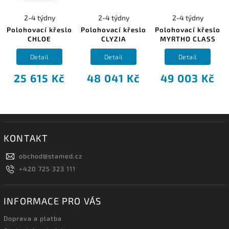
2-4 týdny
2-4 týdny
2-4 týdny
Polohovací křeslo
Polohovací křeslo
Polohovací křeslo
CHLOE
CLYZIA
MYRTHO CLASS
Detail
Detail
Detail
25 615 Kč
48 041 Kč
49 003 Kč
KONTAKT
obchod
@
stamed.cz
+420 725 323 111
INFORMACE PRO VÁS
Doprava a platba