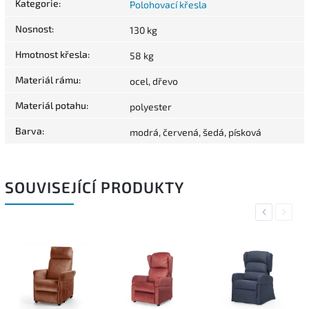
Kategorie
:
Polohovací křesla
Nosnost
:
130 kg
Hmotnost křesla
:
58 kg
Materiál rámu
:
ocel, dřevo
Materiál potahu
:
polyester
Barva
:
modrá, červená, šedá, písková
SOUVISEJÍCÍ PRODUKTY
Previous
Next