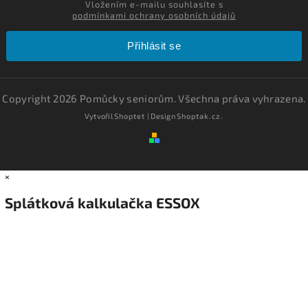
Vložením e-mailu souhlasíte s
podmínkami ochrany osobních údajů
Přihlásit se
Copyright 2026
Pomůcky seniorům
. Všechna práva vyhrazena.
Vytvořil
Shoptet
| Design
Shoptak.cz.
×
Splátková kalkulačka ESSOX