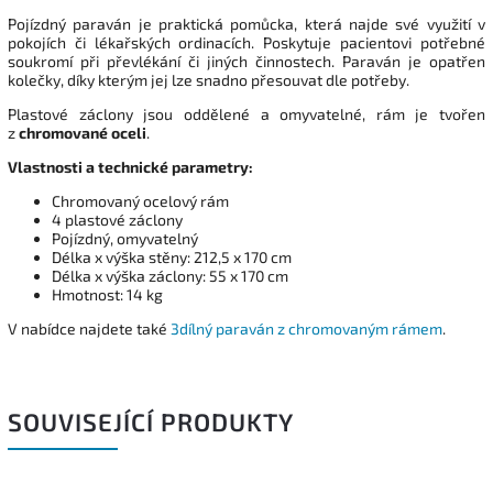
Pojízdný paraván je praktická pomůcka, která najde své využití v
pokojích či lékařských ordinacích. Poskytuje pacientovi potřebné
soukromí při převlékání či jiných činnostech. Paraván je opatřen
kolečky, díky kterým jej lze snadno přesouvat dle potřeby.
Plastové záclony jsou oddělené a omyvatelné, rám je tvořen
z
chromované oceli
.
Vlastnosti a technické parametry:
Chromovaný ocelový rám
4 plastové záclony
Pojízdný, omyvatelný
Délka x výška stěny: 212,5 x 170 cm
Délka x výška záclony: 55 x 170 cm
Hmotnost: 14 kg
V nabídce najdete také
3dílný paraván z chromovaným rámem
.
SOUVISEJÍCÍ PRODUKTY