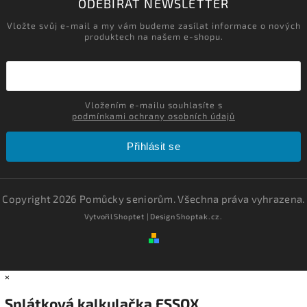
ODEBÍRAT NEWSLETTER
Vložte svůj e-mail a my vám budeme zasílat informace o nových
produktech na našem e-shopu.
Vložením e-mailu souhlasíte s
podmínkami ochrany osobních údajů
Přihlásit se
Copyright 2026
Pomůcky seniorům
. Všechna práva vyhrazena.
Vytvořil
Shoptet
| Design
Shoptak.cz.
×
Splátková kalkulačka ESSOX