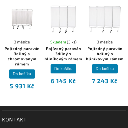
3 měsíce
Skladem
(3 ks)
3 měsíce
Pojízdný paraván
Pojízdný paraván
Pojízdný paraván
3dílný s
3dílný s
4dílný s
chromovaným
hliníkovým rámem
hliníkovým rámem
rámem
Do košíku
Do košíku
Do košíku
6 145 Kč
7 243 Kč
5 931 Kč
KONTAKT