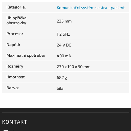
Kategorie
:
Komunikační systém sestra - pacient
Uhlopříčka
225 mm
obrazovky
:
Procesor
:
1,2 GHz
Napětí
:
24 V DC
Maximální spotřeba
:
400 mA
Rozměry
:
230 x 190 x 30 mm
Hmotnost
:
687 g
Barva
:
bílá
KONTAKT