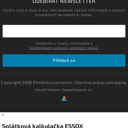
ODEBÍRAT NEWSLETTER
Vložte svůj e-mail a my vám budeme zasílat informace o nových
produktech na našem e-shopu.
Vložením e-mailu souhlasíte s
podmínkami ochrany osobních údajů
Přihlásit se
Copyright 2026
Pomůcky seniorům
. Všechna práva vyhrazena.
Vytvořil
Shoptet
| Design
Shoptak.cz.
×
Splátková kalkulačka ESSOX