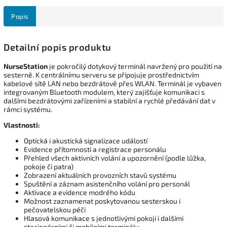
Popis
Detailní popis produktu
NurseStation
je pokročilý dotykový terminál navržený pro použití na
sesterně. K centrálnímu serveru se připojuje prostřednictvím
kabelové sítě LAN nebo bezdrátově přes WLAN. Terminál je vybaven
integrovaným Bluetooth modulem, který zajišťuje komunikaci s
dalšími bezdrátovými zařízeními a stabilní a rychlé předávání dat v
rámci systému.
Vlastnosti:
Optická i akustická signalizace událostí
Evidence přítomnosti a registrace personálu
Přehled všech aktivních volání a upozornění (podle lůžka,
pokoje či patra)
Zobrazení aktuálních provozních stavů systému
Spuštění a záznam asistenčního volání pro personál
Aktivace a evidence modrého kódu
Možnost zaznamenat poskytovanou sesterskou i
pečovatelskou péči
Hlasová komunikace s jednotlivými pokoji i dalšími
stacionárními či mobilními terminály