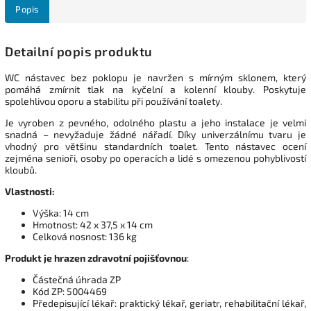
Popis
Detailní popis produktu
WC nástavec bez poklopu je navržen s mírným sklonem, který
pomáhá zmírnit tlak na kyčelní a kolenní klouby. Poskytuje
spolehlivou oporu a stabilitu při používání toalety.
Je vyroben z pevného, odolného plastu a jeho instalace je velmi
snadná – nevyžaduje žádné nářadí. Díky univerzálnímu tvaru je
vhodný pro většinu standardních toalet. Tento nástavec ocení
zejména senioři, osoby po operacích a lidé s omezenou pohyblivostí
kloubů.
Vlastnosti:
Výška: 14 cm
Hmotnost: 42 x 37,5 x 14 cm
Celková nosnost: 136 kg
Produkt je hrazen zdravotní pojišťovnou
:
Částečná úhrada ZP
Kód ZP: 5004469
Předepisující lékař: praktický lékař, geriatr, rehabilitační lékař,