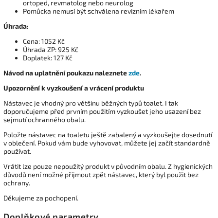
ortoped, revmatolog nebo neurolog
Pomůcka nemusí být schválena revizním lékařem
Úhrada:
Cena: 1052 Kč
Úhrada ZP: 925 Kč
Doplatek: 127 Kč
Návod na uplatnění poukazu naleznete
zde
.
Upozornění k vyzkoušení a vrácení produktu
Nástavec je vhodný pro většinu běžných typů toalet. I tak
doporučujeme před prvním použitím vyzkoušet jeho usazení bez
sejmutí ochranného obalu.
Položte nástavec na toaletu ještě zabalený a vyzkoušejte dosednutí
v oblečení. Pokud vám bude vyhovovat, můžete jej začít standardně
používat.
Vrátit lze pouze nepoužitý produkt v původním obalu. Z hygienických
důvodů není možné přijmout zpět nástavec, který byl použit bez
ochrany.
Děkujeme za pochopení.
Doplňkové parametry