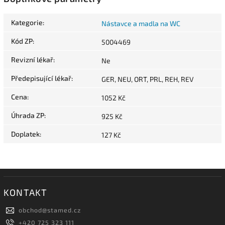
Kategorie
:
Nástavce a madla na WC
Kód ZP
:
5004469
Revizní lékař
:
Ne
Předepisující lékař
:
GER, NEU, ORT, PRL, REH, REV
Cena
:
1052 Kč
Úhrada ZP
:
925 Kč
Doplatek
:
127 Kč
KONTAKT
obchod
@
stamed.cz
+420 725 323 111