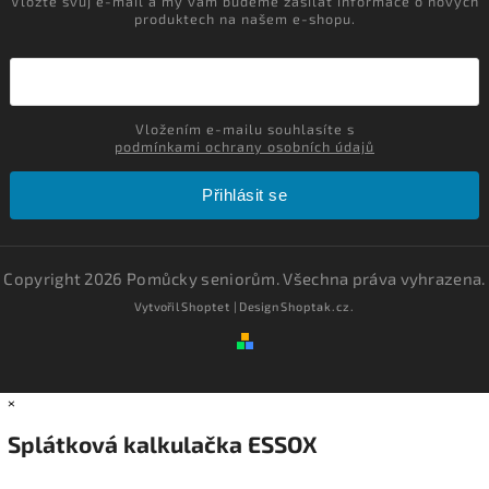
Vložte svůj e-mail a my vám budeme zasílat informace o nových
produktech na našem e-shopu.
Vložením e-mailu souhlasíte s
podmínkami ochrany osobních údajů
Přihlásit se
Copyright 2026
Pomůcky seniorům
. Všechna práva vyhrazena.
Vytvořil
Shoptet
| Design
Shoptak.cz.
×
Splátková kalkulačka ESSOX