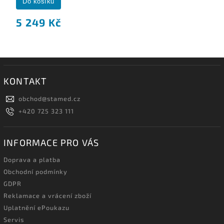
Do košíku
5 249 Kč
KONTAKT
obchod
@
stamed.cz
+420 725 323 111
INFORMACE PRO VÁS
Doprava a platba
Obchodní podmínky
GDPR
Reklamace a vrácení zboží
Uplatnění ePoukazu
Servis