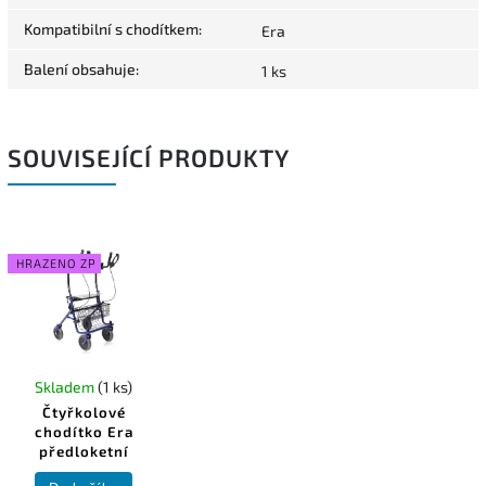
Kompatibilní s chodítkem
:
Era
Balení obsahuje
:
1 ks
SOUVISEJÍCÍ PRODUKTY
HRAZENO ZP
Skladem
(1 ks)
Čtyřkolové
chodítko Era
předloketní