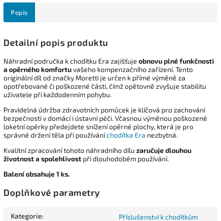
Popis
Detailní popis produktu
Náhradní područka k chodítku Era zajišťuje
obnovu plné funkčnosti
a opěrného komfortu
vašeho kompenzačního zařízení. Tento
originální díl od značky Moretti je určen k přímé výměně za
opotřebované či poškozené části, čímž opětovně zvyšuje stabilitu
uživatele při každodenním pohybu.
Pravidelná údržba zdravotních pomůcek je klíčová pro zachování
bezpečnosti v domácí i ústavní péči. Včasnou výměnou poškozené
loketní opěrky předejdete snížení opěrné plochy, která je pro
správné držení těla při používání
chodítka Era
nezbytná.
Kvalitní zpracování tohoto náhradního dílu
zaručuje dlouhou
životnost a spolehlivost
při dlouhodobém používání.
Balení obsahuje 1 ks.
Doplňkové parametry
Kategorie
:
Příslušenství k chodítkům