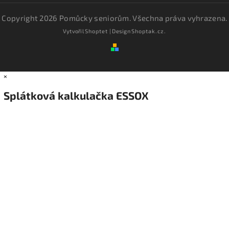
Copyright 2026
Pomůcky seniorům
. Všechna práva vyhrazena.
Vytvořil
Shoptet
| Design
Shoptak.cz.
×
Splátková kalkulačka ESSOX