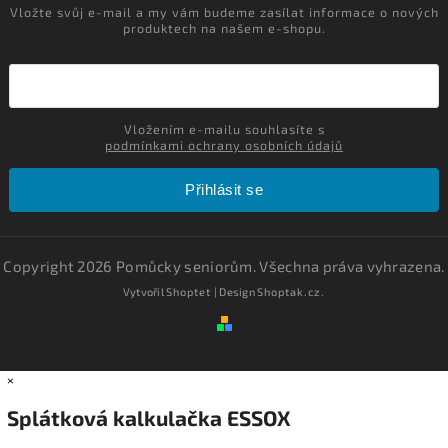
Vložte svůj e-mail a my vám budeme zasílat informace o nových
produktech na našem e-shopu.
Vložením e-mailu souhlasíte s
podmínkami ochrany osobních údajů
Přihlásit se
Copyright 2026
Pomůcky seniorům
. Všechna práva vyhrazena.
Vytvořil
Shoptet
| Design
Shoptak.cz.
×
Splátková kalkulačka ESSOX