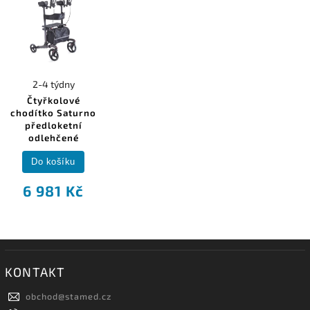
2-4 týdny
Čtyřkolové
chodítko Saturno
předloketní
odlehčené
Do košíku
6 981 Kč
KONTAKT
obchod
@
stamed.cz