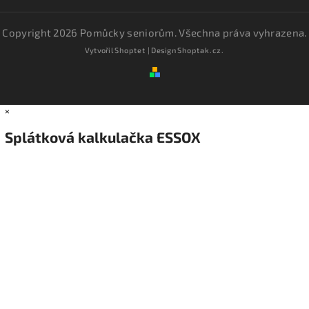
Copyright 2026
Pomůcky seniorům
. Všechna práva vyhrazena.
Vytvořil
Shoptet
| Design
Shoptak.cz.
×
Splátková kalkulačka ESSOX