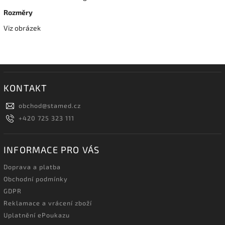
Rozměry
Viz obrázek
KONTAKT
obchod
@
stamed.cz
+420 725 323 111
INFORMACE PRO VÁS
Doprava a platba
Obchodní podmínky
GDPR
Reklamace a vrácení zboží
Uplatnění ePoukazu