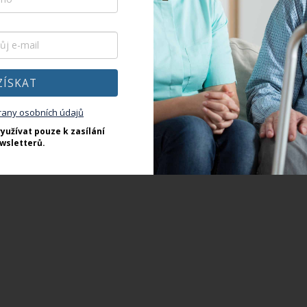
ZÍSKAT
rany osobních údajů
yužívat pouze k zasílání
wsletterů.