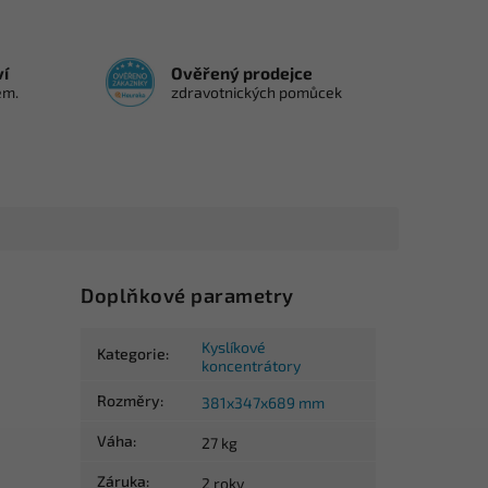
ví
Ověřený prodejce
em.
zdravotnických pomůcek
Doplňkové parametry
Kyslíkové
Kategorie
:
koncentrátory
Rozměry
:
381x347x689 mm
Váha
:
27 kg
Záruka
:
2 roky