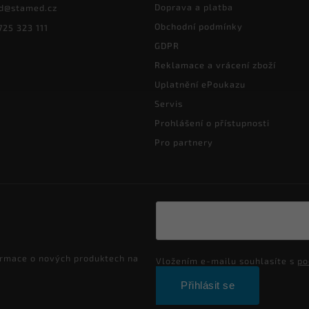
Doprava a platba
d
@
stamed.cz
Obchodní podmínky
725 323 111
GDPR
Reklamace a vrácení zboží
Uplatnění ePoukazu
Servis
Prohlášení o přístupnosti
Pro partnery
ormace o nových produktech na
Vložením e-mailu souhlasíte s
po
Přihlásit se