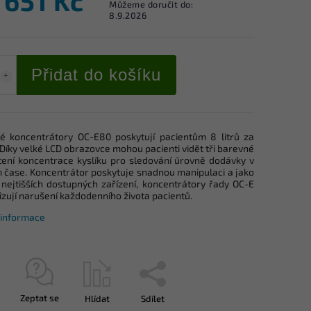
 651 Kč
Můžeme doručit do:
8.9.2026
Přidat do košíku
vé koncentrátory OC-E80 poskytují pacientům 8 litrů za
Díky velké LCD obrazovce mohou pacienti vidět tři barevné
tení koncentrace kyslíku pro sledování úrovně dodávky v
 čase. Koncentrátor poskytuje snadnou manipulaci a jako
 nejtišších dostupných zařízení, koncentrátory řady OC-E
zují narušení každodenního života pacientů.
í informace
Zeptat se
Hlídat
Sdílet