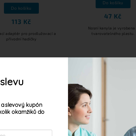
Do košíku
Do košíku
47 Kč
113 Kč
Nosní kanyla je vyrobena
ací adaptér pro prodlužovací a
tvarovatelného plastu.
přívodní hadičky
 slevu
 a
slevový kupón
kolik okamžiků do
oubory cookie. Dalším procházením tohoto webu
s jejich používáním. Více informací
zde
.