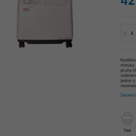
42
Kyslíko
minutu. 
pruhy č
reálném
jedno z
minimali
Detailn
Tisk