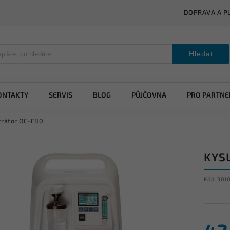
DOPRAVA A P
Hledat
ONTAKTY
SERVIS
BLOG
PŮJČOVNA
PRO PARTNE
trátor OC-E80
KYS
Kód:
301