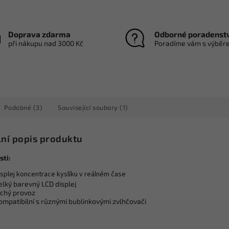
Doprava zdarma
Odborné poradenst
při nákupu nad 3000 Kč
Poradíme vám s výběr
Podobné (3)
Související soubory (1)
lní popis produktu
sti:
isplej koncentrace kyslíku v reálném čase
elký barevný LCD displej
ichý provoz
ompatibilní s různými bublinkovými zvlhčovači