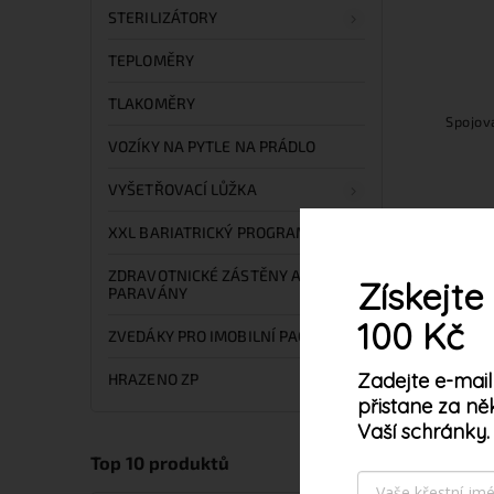
Do košíku
STERILIZÁTORY
59 Kč
TEPLOMĚRY
Polomaska je vyrobena z
TLAKOMĚRY
tvarovatelného a zdravotně
Spojov
nezávadného plastu. Navíc je
VOZÍKY NA PYTLE NA PRÁDLO
vybavena tvarovatelným nosním
klipem, díky kterému se lépe
VYŠETŘOVACÍ LŮŽKA
přizpůsobí individuálním potřebám...
XXL BARIATRICKÝ PROGRAM
ZDRAVOTNICKÉ ZÁSTĚNY A
Získejte
PARAVÁNY
100 Kč
ZVEDÁKY PRO IMOBILNÍ PACIENTY
Zadejte e-mail
HRAZENO ZP
přistane za ně
Vaší schránky.
Tento web používá s
Top 10 produktů
vyjadřujete souhlas 