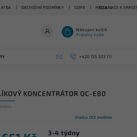
LATBA
OBCHODNÍ PODMÍNKY
GDPR
REKLAMACE A VRÁCEN
CZK
Nákupní košík
Prázdný košík
RY
+420 725 323 111
LÍKOVÝ KONCENTRÁTOR OC-E80
082004
Značka:
GCE mediline
3-4 týdny