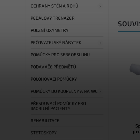
OCHRANY STĚN A ROHŮ
PEDÁLOVÝ TRENAŽÉR
SOUVI
PULZNÍ OXYMETRY
PEČOVATELSKÝ NÁBYTEK
POMŮCKY PRO SEBEOBSLUHU
PODAVAČE PŘEDMĚTŮ
POLOHOVACÍ POMŮCKY
POMŮCKY DO KOUPELNY A NA WC
PŘESOUVACÍ POMŮCKY PRO
IMOBILNÍ PACIENTY
Skladem
(>5 ks)
REHABILITACE
Inhalační polomaska pro
S
dospělé
pr
STETOSKOPY