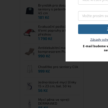
Bryndák pro dospělé a
Nastavení
seniory s patentkami 90 x
45 cm
181 Kč
Evakuační podložka EVS s
třemi popruhy a kovovou
přezkou
1 790 Kč
Zásady och
E-mail budeme v
Antidekubitní matrace s
ne
kompresorem Piuma UP
990 Kč
Chodítko pro seniory Clik
999 Kč
Jednorázové mycí žínky
15 x 23 cm, bal. 50 ks
56 Kč
Mycí pěna ve spreji
DERMAWED
85 Kč