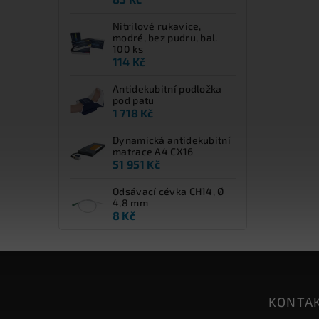
Nitrilové rukavice,
modré, bez pudru, bal.
100 ks
114 Kč
Antidekubitní podložka
pod patu
1 718 Kč
Dynamická antidekubitní
matrace A4 CX16
51 951 Kč
Odsávací cévka CH14, Ø
4,8 mm
8 Kč
KONTA