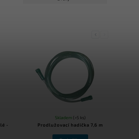
Previous
Next
Skladem
(>5 ks)
lé -
Prodlužovací hadička 7,6 m