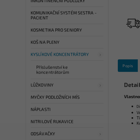
INKONTINENČNÍ PODLOŽKY
KOMUNIKAČNÍ SYSTÉM SESTRA -
PACIENT
KOSMETIKA PRO SENIORY
KOŠ NA PLENY
KYSLÍKOVÉ KONCENTRÁTORY
Popis
Příslušenství ke
koncentrátorům
Detai
LŮŽKOVINY
Vlastno
MYČKY PODLOŽNÍCH MÍS
D
NÁPLASTI
V
T
NITRILOVÉ RUKAVICE
K
ODSÁVAČKY