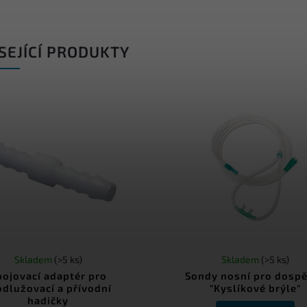
SEJÍCÍ PRODUKTY
Skladem
(>5 ks)
Skladem
(>5 ks)
pojovací adaptér pro
Sondy nosní pro dospě
odlužovací a přívodní
"Kyslíkové brýle"
hadičky