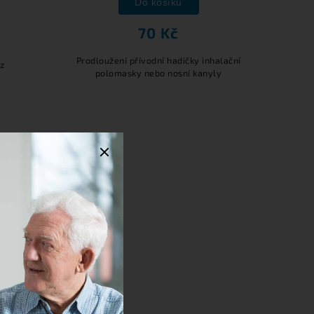
Do košíku
70 Kč
Prodloužení přívodní hadičky inhalační
 z
polomasky nebo nosní kanyly
Souhlasím