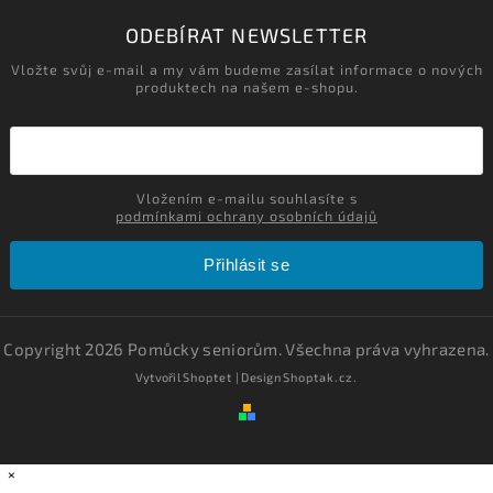
ODEBÍRAT NEWSLETTER
Vložte svůj e-mail a my vám budeme zasílat informace o nových
produktech na našem e-shopu.
Vložením e-mailu souhlasíte s
podmínkami ochrany osobních údajů
Přihlásit se
Copyright 2026
Pomůcky seniorům
. Všechna práva vyhrazena.
Vytvořil
Shoptet
| Design
Shoptak.cz.
×