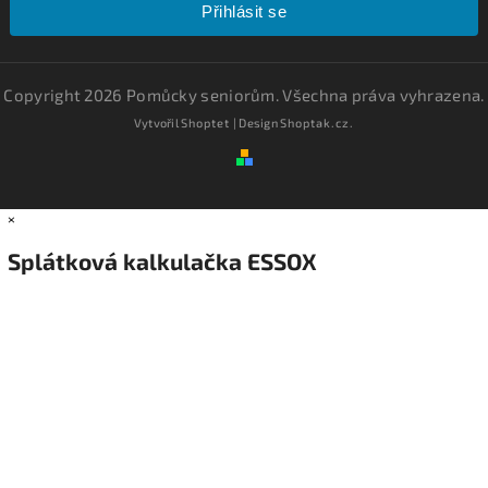
Přihlásit se
Copyright 2026
Pomůcky seniorům
. Všechna práva vyhrazena.
Vytvořil
Shoptet
| Design
Shoptak.cz.
×
Splátková kalkulačka ESSOX