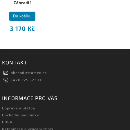
Zábradlí
Do košíku
3 170 Kč
KONTAKT
obchod
@
stamed.cz
+420 725 323 111
INFORMACE PRO VÁS
Doprava a platba
Obchodní podmínky
GDPR
Reklamace a vrácení zboží