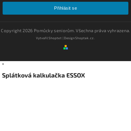
Přihlásit se
Copyright 2026
Pomůcky seniorům
. Všechna práva vyhrazena.
Vytvořil
Shoptet
| Design
Shoptak.cz.
×
Splátková kalkulačka ESSOX