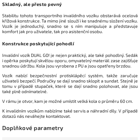
Skladný, ale přesto pevný
Stabilitu tohoto transportního invalidního vozíku obstarává ocelová
křížová konstrukce. Ta mimo jiné slouží i ke snadnému složení vozíku.
Vozík je jednoduchý, snadno se s ním manipuluje a představuje
komfort jak pro uživatele, tak pro asistenční osobu.
Konstrukce poskytující pohodlí
Invalidní vozík DUAL GO! je nejen praktický, ale také pohodlný. Sedák
i opěrka poskytují skvělou oporu, omyvatelný materiál zase zajišťuje
snadnou údržbu. Kola jsou vyrobena z PU a jsou opatřeny brzdou.
Vozík nabízí bezpečnostní protisklápěcí systém, takže zaručuje
uživateli bezpečí. Područky se dají snadno sklopit a sundat. Stejně je
tomu v případě stupaček, které se dají snadno polohovat, ale jsou
také plně odnímatelné.
V rámu je otvor, kam je možné umístit velká kola o průměru 60 cm.
K invalidním vozíkům nabízíme také servis a náhradní díly. V případě
dotazů nás neváhejte kontaktovat.
Doplňkové parametry