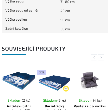
Výška sedu
:
71-80 cm
Výška sedu od země
:
49 cm
Výška vozíku
:
90 cm
Zadní kolečka
:
30 cm
SOUVISEJÍCÍ PRODUKTY
Previous
Next
XXL
Skladem
(2 ks)
Skladem
(5 ks)
Skladem
(4 ks)
Antidekubitní
Bariatrický
Výstelka do vozíku