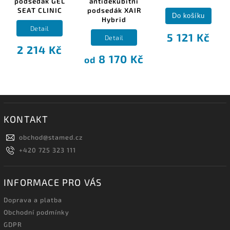
podsedák GEL
antidekubitní
SEAT CLINIC
podsedák XAIR
Do košíku
Hybrid
Detail
5 121 Kč
Detail
2 214 Kč
8 170 Kč
od
KONTAKT
obchod
@
stamed.cz
+420 725 323 111
INFORMACE PRO VÁS
Doprava a platba
Obchodní podmínky
GDPR