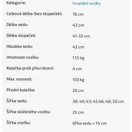
Kategorie
:
Invalidní vozíky
Celková délka (bez stupaček)
:
76 cm
Délka sedu
:
42 cm
Délka stupaček
:
41-55 cm
Hloubka sedu
:
42 cm
Hmotnost vozíku
:
17,5 kg
Kolečka proti převrácení
:
4 cm
Max. nosnost
:
150 kg
Přední kolečka
:
20 cm
Šířka sedu
:
38; 40; 43; 45;46; 48; 50 cm
Šířka složeného vozíku
:
25 cm
Šířka vozíku
:
šířka sedu + 14 cm