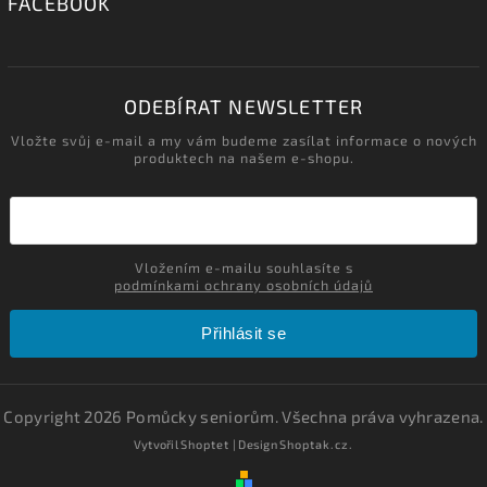
FACEBOOK
ODEBÍRAT NEWSLETTER
Vložte svůj e-mail a my vám budeme zasílat informace o nových
produktech na našem e-shopu.
Vložením e-mailu souhlasíte s
podmínkami ochrany osobních údajů
Přihlásit se
Copyright 2026
Pomůcky seniorům
. Všechna práva vyhrazena.
Vytvořil
Shoptet
| Design
Shoptak.cz.