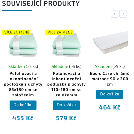
SOUVISEJÍCÍ PRODUKTY
Previous
Next
VÍCE ZA MÉNĚ
VÍCE ZA MÉNĚ
Skladem
(>5 ks)
Skladem
(>5 ks)
Skladem
(>5 ks)
Polohovací a
Polohovací a
Basic Care chránič
inkontinenční
inkontinenční
matrace 90 x 200
podložka s úchyty
podložka s úchyty
cm
85x180 cm se
110x180 cm se
Do košíku
založením
založením
Do košíku
Do košíku
464 Kč
455 Kč
579 Kč