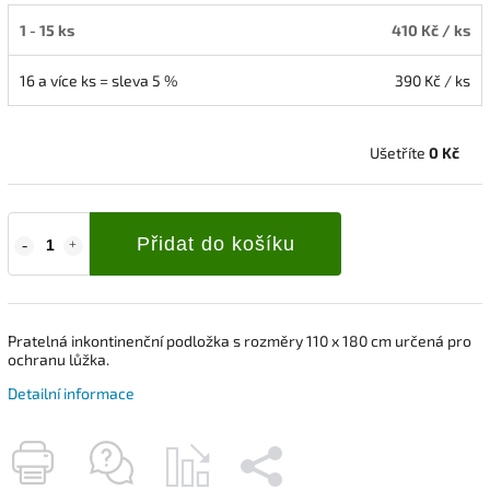
1 - 15 ks
410 Kč
/ ks
16 a více ks = sleva 5 %
390 Kč
/ ks
Ušetříte
0 Kč
Přidat do košíku
Pratelná inkontinenční podložka s rozměry 110 x 180 cm určená pro
ochranu lůžka.
Detailní informace