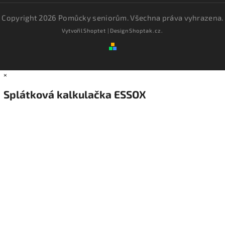
Copyright 2026
Pomůcky seniorům
. Všechna práva vyhrazena.
Vytvořil
Shoptet
| Design
Shoptak.cz.
×
Splátková kalkulačka ESSOX