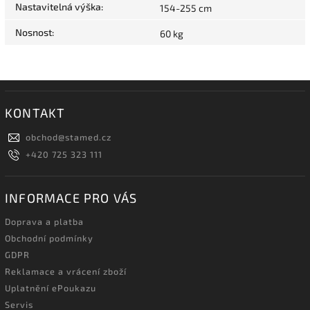
Nastavitelná výška
:
154-255 cm
Nosnost
:
60 kg
KONTAKT
obchod
@
stamed.cz
+420 725 323 111
INFORMACE PRO VÁS
Doprava a platba
Obchodní podmínky
GDPR
Reklamace a vrácení zboží
Uplatnění ePoukazu
Servis