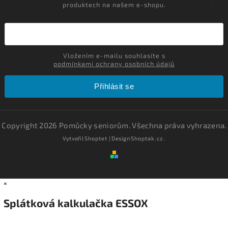
produktech na našem e-shopu.
Vložením e-mailu souhlasíte s
podmínkami ochrany osobních údajů
Přihlásit se
Copyright 2026
Pomůcky seniorům
. Všechna práva vyhrazena.
Vytvořil
Shoptet
| Design
Shoptak.cz.
×
Splátková kalkulačka ESSOX