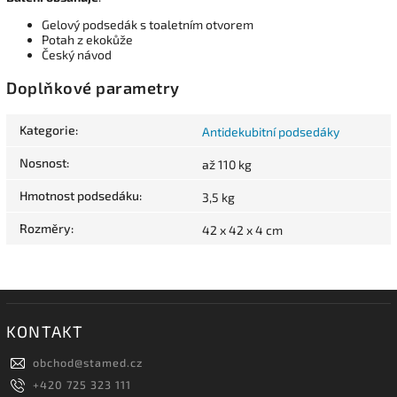
Gelový podsedák s toaletním otvorem
Potah z ekokůže
Český návod
Doplňkové parametry
Kategorie
:
Antidekubitní podsedáky
Nosnost
:
až 110 kg
Hmotnost podsedáku
:
3,5 kg
Rozměry
:
42 x 42 x 4 cm
KONTAKT
obchod
@
stamed.cz
+420 725 323 111