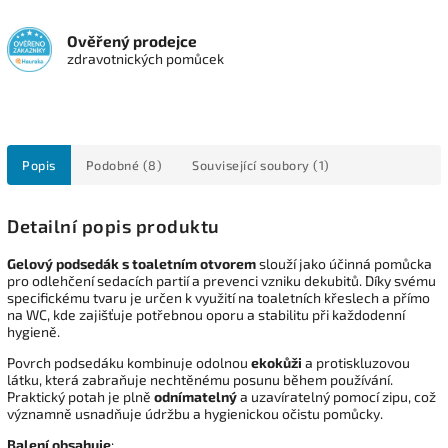
Ověřený prodejce
zdravotnických pomůcek
Popis
Podobné (8)
Související soubory (1)
Detailní popis produktu
Gelový podsedák s toaletním otvorem
slouží jako účinná pomůcka
pro odlehčení sedacích partií a prevenci vzniku dekubitů. Díky svému
specifickému tvaru je určen k využití na toaletních křeslech a přímo
na WC, kde zajišťuje potřebnou oporu a stabilitu při každodenní
hygieně.
Povrch podsedáku kombinuje odolnou
ekokůži
a protiskluzovou
látku, která zabraňuje nechtěnému posunu během používání.
Praktický potah je plně
odnímatelný
a uzavíratelný pomocí zipu, což
významně usnadňuje údržbu a hygienickou očistu pomůcky.
Balení obsahuje
: