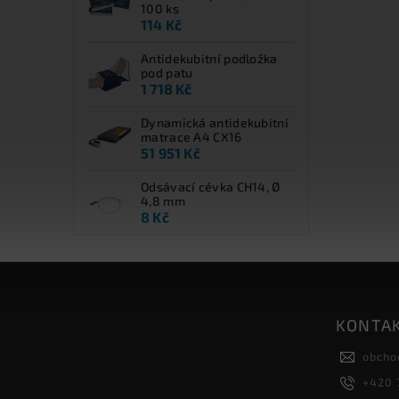
100 ks
114 Kč
Antidekubitní podložka
pod patu
1 718 Kč
Dynamická antidekubitní
matrace A4 CX16
51 951 Kč
Odsávací cévka CH14, Ø
4,8 mm
8 Kč
KONTA
obcho
+420 