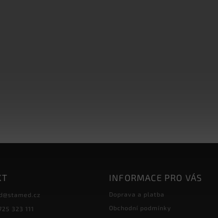
KT
INFORMACE PRO VÁS
Doprava a platba
d
@
stamed.cz
Obchodní podmínky
725 323 111