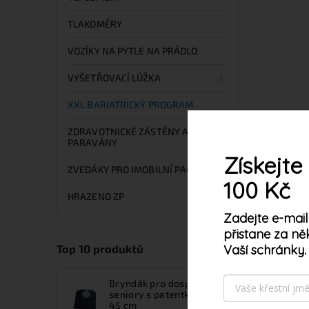
TLAKOMĚRY
VOZÍKY NA PYTLE NA PRÁDLO
VYŠETŘOVACÍ LŮŽKA
XXL BARIATRICKÝ PROGRAM
ZDRAVOTNICKÉ ZÁSTĚNY A
PARAVÁNY
Získejte
ZVEDÁKY PRO IMOBILNÍ PACIENTY
100 Kč
HRAZENO ZP
Zadejte e-mail
přistane za ně
Vaší schránky.
Top 10 produktů
Tento web používá s
vyjadřujete souhlas 
Bryndák pro dospělé a
seniory s patentkami 90 x
45 cm
Nastavení