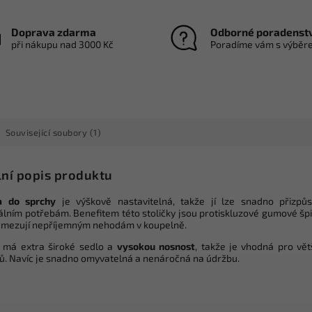
Doprava zdarma
Odborné poradenst
při nákupu nad 3000 Kč
Poradíme vám s výběr
Související soubory (1)
lní popis produktu
a do sprchy
je výškově nastavitelná, takže jí lze snadno přizpůs
uálním potřebám. Benefitem této stoličky jsou protiskluzové gumové špi
amezují nepříjemným nehodám v koupelně.
a má extra široké sedlo a
vysokou nosnost
, takže je vhodná pro vět
lů. Navíc je snadno omyvatelná a nenáročná na údržbu.