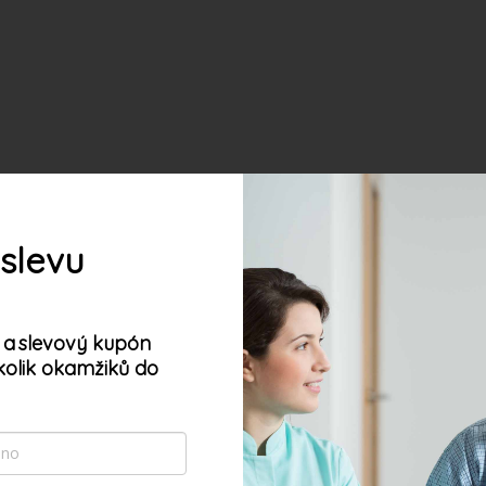
 slevu
 a
slevový kupón
kolik okamžiků do
oubory cookie. Dalším procházením tohoto webu
s jejich používáním. Více informací
zde
.