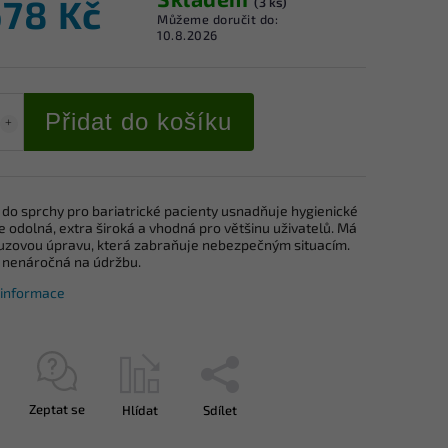
678 Kč
(3 ks)
Můžeme doručit do:
10.8.2026
Přidat do košíku
 do sprchy pro bariatrické pacienty usnadňuje hygienické
e odolná, extra široká a vhodná pro většinu uživatelů. Má
luzovou úpravu, která zabraňuje nebezpečným situacím.
e nenáročná na údržbu.
í informace
Zeptat se
Hlídat
Sdílet