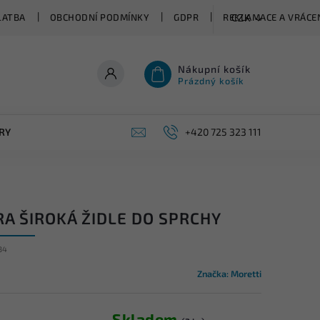
LATBA
OBCHODNÍ PODMÍNKY
GDPR
REKLAMACE A VRÁCEN
CZK
Nákupní košík
Prázdný košík
RY
+420 725 323 111
RA ŠIROKÁ ŽIDLE DO SPRCHY
34
Značka:
Moretti
Skladem