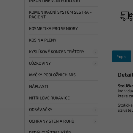
INKONTINENČNÍ PODLOŽKY
KOMUNIKAČNÍ SYSTÉM SESTRA -
PACIENT
KOSMETIKA PRO SENIORY
KOŠ NA PLENY
KYSLÍKOVÉ KONCENTRÁTORY
Popis
LŮŽKOVINY
Detai
MYČKY PODLOŽNÍCH MÍS
Stoličk
NÁPLASTI
individ
které z
NITRILOVÉ RUKAVICE
Stoličk
ODSÁVAČKY
uživate
OCHRANY STĚN A ROHŮ
PEDÁLOVÝ TRENAŽÉR