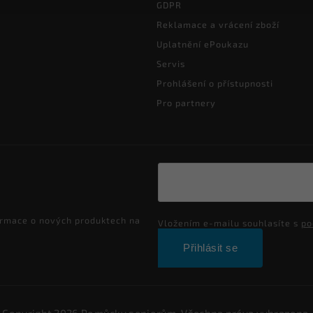
GDPR
Reklamace a vrácení zboží
Uplatnění ePoukazu
Servis
Prohlášení o přístupnosti
Pro partnery
ormace o nových produktech na
Vložením e-mailu souhlasíte s
po
Přihlásit se