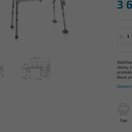
3 
Stolička
úkony. J
protisk
Navíc j
Detailn
Tisk