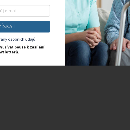
ZÍSKAT
rany osobních údajů
yužívat pouze k zasílání
wsletterů.