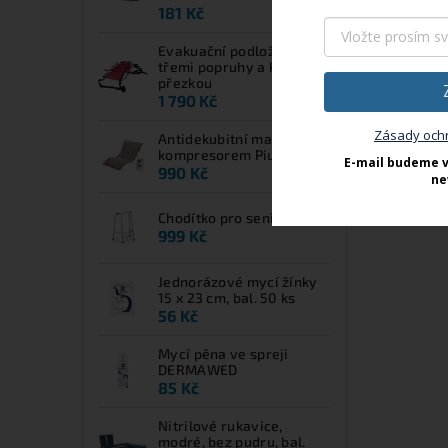
181 Kč
Evakuační podložka EVS s
třemi popruhy a kovovou
přezkou
1 790 Kč
Zásady och
Antidekubitní matrace s
kompresorem Piuma UP
E-mail budeme v
990 Kč
ne
Chodítko pro seniory Clik
999 Kč
Jednorázové mycí žínky
15 x 23 cm, bal. 50 ks
56 Kč
Mycí pěna ve spreji
DERMAWED
85 Kč
Nitrilové rukavice,
modré, bez pudru, bal.