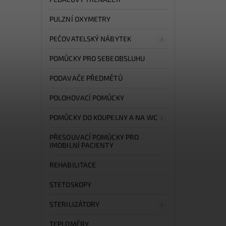
PULZNÍ OXYMETRY
PEČOVATELSKÝ NÁBYTEK
POMŮCKY PRO SEBEOBSLUHU
PODAVAČE PŘEDMĚTŮ
POLOHOVACÍ POMŮCKY
POMŮCKY DO KOUPELNY A NA WC
PŘESOUVACÍ POMŮCKY PRO
IMOBILNÍ PACIENTY
REHABILITACE
STETOSKOPY
STERILIZÁTORY
TEPLOMĚRY