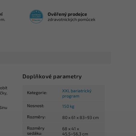
ví
Ověřený prodejce
em.
zdravotnických pomůcek
Doplňkové parametry
obit
XXL bariatrický
Kategorie
:
čky,
program
Nosnost
:
150 kg
šinu
Rozměry
:
80 x 61 x 83÷93 cm
Rozměry
68 x 41 x
sedáku
:
45,5÷56,3 cm