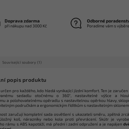
Doprava zdarma
Odborné poradenst
při nákupu nad 3000 Kč
Poradíme vám s výběr
Související soubory (1)
lní popis produktu
 určen pro každého, kdo hledá vynikající jízdní komfort. Ten je zaručen 
ovanému sedadlu otočnému o 360°, nastavitelné výšce a hlou
mu a polohovatelnému opěradlu s nastavitelnou opěrkou hlavy, sklo
vitelným područkám a ergonomickým řídítkům s nastavitelným sklonem
ost zaručují kompletní sada osvětlení s ukazateli směru, zpětná zrcá
úložný koš, nárazníky nebo kola proti převrácení. Skútr je vyrob
ho rámu s ABS kapotáží, má přední i zadní odpružení a je napájen
dv
eriemi
.