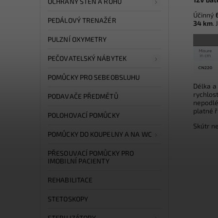
OCHRANY STĚN A ROHŮ
Účinný
PEDÁLOVÝ TRENAŽÉR
34 km
.
PULZNÍ OXYMETRY
PEČOVATELSKÝ NÁBYTEK
POMŮCKY PRO SEBEOBSLUHU
Délka a 
rychlos
PODAVAČE PŘEDMĚTŮ
nepodlé
platné ř
POLOHOVACÍ POMŮCKY
Skútr ne
POMŮCKY DO KOUPELNY A NA WC
PŘESOUVACÍ POMŮCKY PRO
IMOBILNÍ PACIENTY
REHABILITACE
STETOSKOPY
STERILIZÁTORY