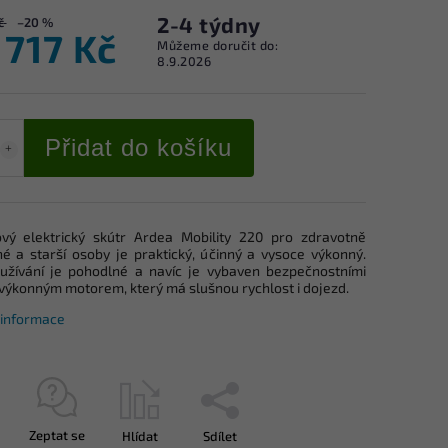
2-4 týdny
č
–20 %
 717 Kč
Můžeme doručit do:
8.9.2026
Přidat do košíku
ový elektrický skútr Ardea Mobility 220 pro zdravotně
né a starší osoby je praktický, účinný a vysoce výkonný.
užívání je pohodlné a navíc je vybaven bezpečnostními
 výkonným motorem, který má slušnou rychlost i dojezd.
í informace
Zeptat se
Hlídat
Sdílet