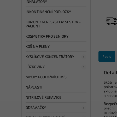
INHALÁTORY
INKONTINENČNÍ PODLOŽKY
KOMUNIKAČNÍ SYSTÉM SESTRA -
PACIENT
KOSMETIKA PRO SENIORY
KOŠ NA PLENY
KYSLÍKOVÉ KONCENTRÁTORY
Popis
LŮŽKOVINY
Detai
MYČKY PODLOŽNÍCH MÍS
Skútr je
polstr
NÁPLASTI
sklopné
a nasta
NITRILOVÉ RUKAVICE
Bezpečn
ODSÁVAČKY
přední 
ocelové
12V bat