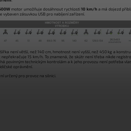
600W
motor umožňuje dosáhnout rychlosti
10 km/h
a má dojezd přibl
 Je vybaven zásuvkou USB pro nabíjení zařízení.
šířka není větší, než 140 cm, hmotnost není vyšší, než 450 kg a konstru
t nepřekračuje 15 km/h. To znamená, že skútr není třeba nikde registro
há povinným technickým kontrolám a k jeho provozu není potřeba vlas
idičské oprávnění.
ní určený pro provoz na silnici.