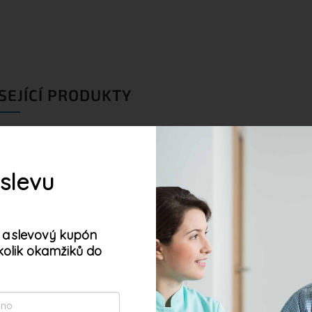
SEJÍCÍ PRODUKTY
 slevu
 a
slevový kupón
kolik okamžiků do
oubory cookie. Dalším procházením tohoto webu
s jejich používáním. Více informací
zde
.
2-4 týdny
Skladem
(1 ks)