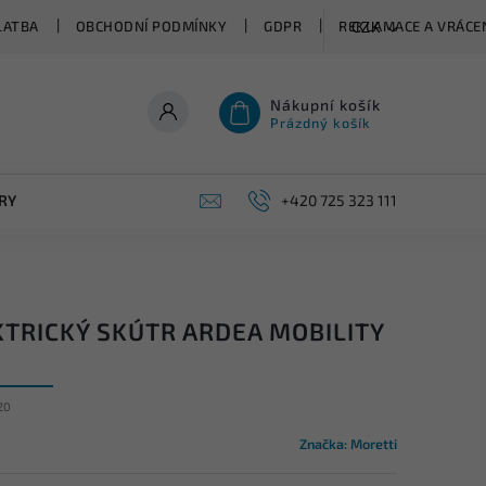
LATBA
OBCHODNÍ PODMÍNKY
GDPR
REKLAMACE A VRÁCEN
CZK
Nákupní košík
Prázdný košík
RY
+420 725 323 111
KTRICKÝ SKÚTR ARDEA MOBILITY
20
Značka:
Moretti