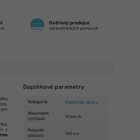
ví
Ověřený prodejce
em.
zdravotnických pomůcek
Doplňkové parametry
díky
Kategorie
:
Elektrické skútry
bce,
pným
Maximální
.
10 km/h
rychlost
:
tka,
en z
Poloměr
140 cm
ěma
otáčení
: