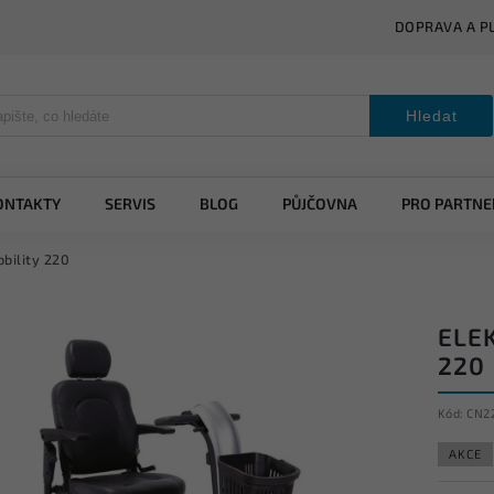
DOPRAVA A P
Hledat
ONTAKTY
SERVIS
BLOG
PŮJČOVNA
PRO PARTNE
bility 220
ELE
220
Kód:
CN2
AKCE