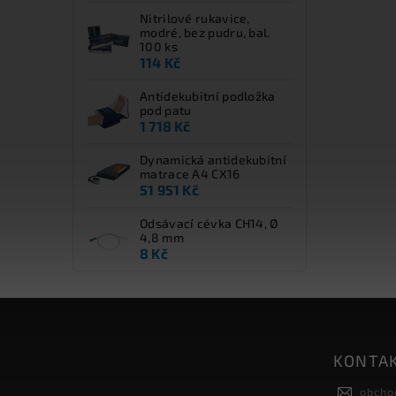
Nitrilové rukavice,
modré, bez pudru, bal.
100 ks
114 Kč
Antidekubitní podložka
pod patu
1 718 Kč
Dynamická antidekubitní
matrace A4 CX16
51 951 Kč
Odsávací cévka CH14, Ø
4,8 mm
8 Kč
KONTA
obcho