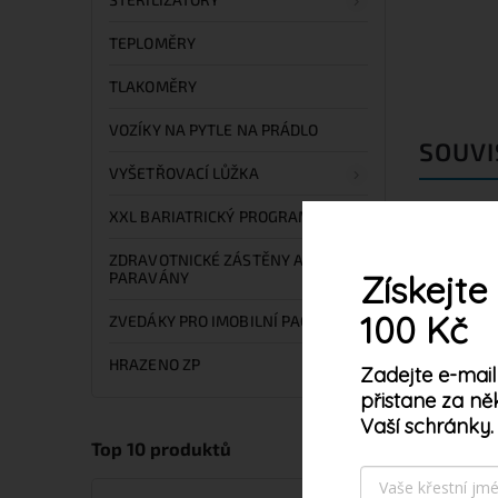
TEPLOMĚRY
TLAKOMĚRY
VOZÍKY NA PYTLE NA PRÁDLO
SOUVI
VYŠETŘOVACÍ LŮŽKA
XXL BARIATRICKÝ PROGRAM
ZDRAVOTNICKÉ ZÁSTĚNY A
PARAVÁNY
Získejte
100 Kč
ZVEDÁKY PRO IMOBILNÍ PACIENTY
HRAZENO ZP
Zadejte e-mail
přistane za ně
Vaší schránky.
Tento web používá s
Top 10 produktů
vyjadřujete souhlas 
2-4 týdny