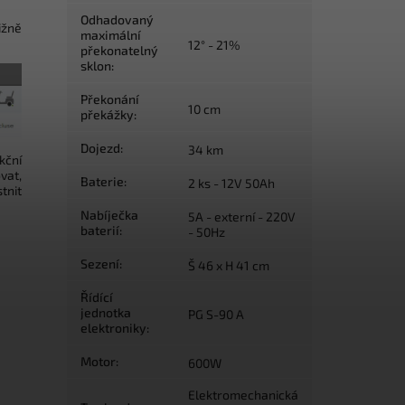
Odhadovaný
ižně
maximální
12° - 21%
překonatelný
sklon
:
Překonání
10 cm
překážky
:
Dojezd
:
34 km
kční
vat,
Baterie
:
2 ks - 12V 50Ah
tnit
Nabíječka
5A - externí - 220V
baterií
:
- 50Hz
Sezení
:
Š 46 x H 41 cm
Řídící
jednotka
PG S-90 A
elektroniky
:
Motor
:
600W
Elektromechanická