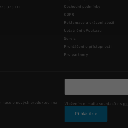
Obchodní podmínky
725 323 111
GDPR
Reklamace a vrácení zboží
Uplatnění ePoukazu
Servis
Prohlášení o přístupnosti
Pro partnery
ormace o nových produktech na
Vložením e-mailu souhlasíte s
po
Přihlásit se