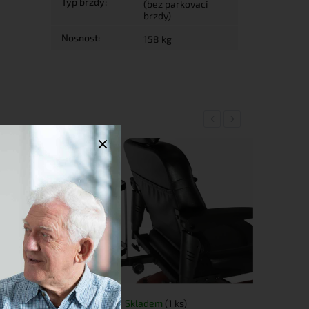
Typ brzdy
:
(bez parkovací
brzdy)
Nosnost
:
158 kg
Previous
Next
Souhlasím
2-4 týdny