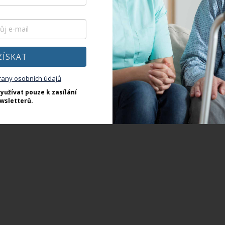
í brašna s držákem hůlky
Držák na kyslíkovou l
Do košíku
Do košíku
5 141 Kč
730 Kč
ZÍSKAT
d pravidelně využíváte služby
Praktický držák na kyslíkovo
rany osobních údajů
rického skútru a nevíte si rady,
zajistí komfortní jízdu pro lidi,
yužívat pouze k zasílání
uskladnit potřebné věci, tato
jinak neměli možnost lahev us
wsletterů.
 s držákem je perfektní řešení.