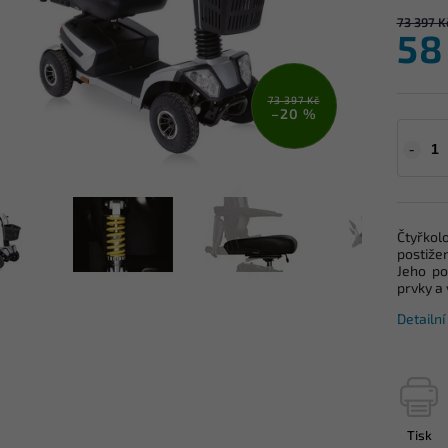
73 397 K
58
73 397 Kč
–20 %
Čtyřkol
postiže
Jeho po
prvky a
Detailn
Tisk