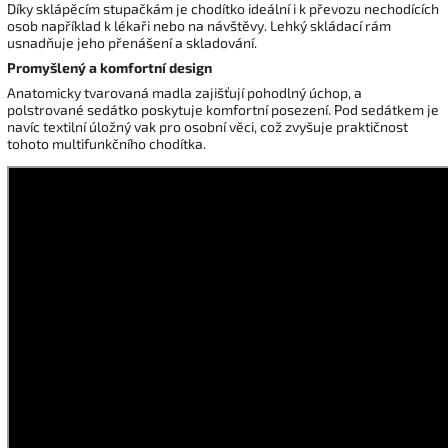
Díky sklápěcím stupačkám je chodítko ideální i k převozu nechodících
osob například k lékaři nebo na návštěvy. Lehký skládací rám
usnadňuje jeho přenášení a skladování.
Promyšlený a komfortní design
Anatomicky tvarovaná madla zajišťují pohodlný úchop, a
polstrované sedátko poskytuje komfortní posezení. Pod sedátkem je
navíc textilní úložný vak pro osobní věci, což zvyšuje praktičnost
tohoto multifunkčního chodítka.