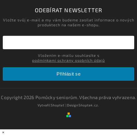
ODEBÍRAT NEWSLETTER
Vložte svůj e-mail a my vám budeme zasílat informace o nových
produktech na našem e-shopu.
Vložením e-mailu souhlasíte s
podmínkami ochrany osobních údajů
Přihlásit se
Copyright 2026
Pomůcky seniorům
. Všechna práva vyhrazena.
Vytvořil
Shoptet
| Design
Shoptak.cz.
×