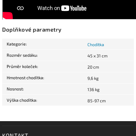
Doplňkové parametry
Kategorie
:
Chodítka
Rozměr sedáku
:
45 x 31 cm
Průměr koleček
:
20 cm
Hmotnost chodítka
:
9,6 kg
Nosnost
:
136 kg
Výška chodítka
:
85-97 cm
KONTAKT