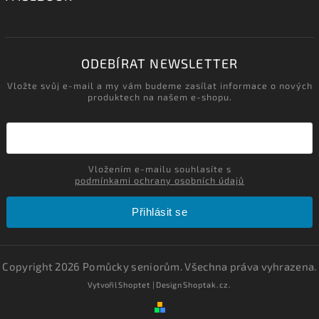
ODEBÍRAT NEWSLETTER
Vložte svůj e-mail a my vám budeme zasílat informace o nových
produktech na našem e-shopu.
Vložením e-mailu souhlasíte s
podmínkami ochrany osobních údajů
Přihlásit se
Copyright 2026
Pomůcky seniorům
. Všechna práva vyhrazena.
Vytvořil
Shoptet
| Design
Shoptak.cz.