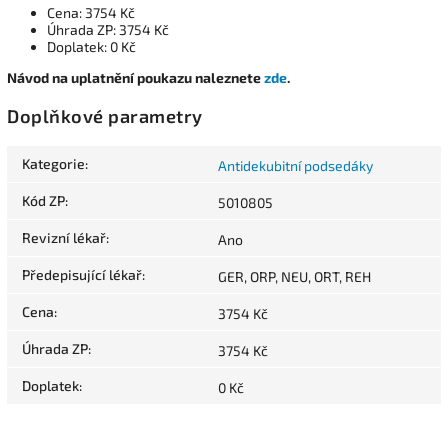
Cena: 3754 Kč
Úhrada ZP: 3754 Kč
Doplatek: 0 Kč
Návod na uplatnění poukazu naleznete
zde
.
Doplňkové parametry
Kategorie
:
Antidekubitní podsedáky
Kód ZP
:
5010805
Revizní lékař
:
Ano
Předepisující lékař
:
GER, ORP, NEU, ORT, REH
Cena
:
3754 Kč
Úhrada ZP
:
3754 Kč
Doplatek
:
0 Kč