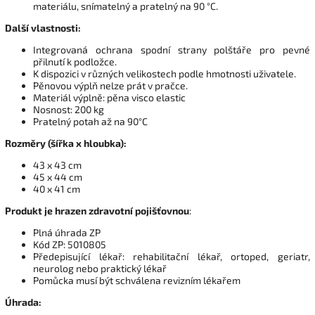
materiálu, snímatelný a pratelný na 90 °C.
Další vlastnosti:
Integrovaná ochrana spodní strany polštáře pro pevné
přilnutí k podložce.
K dispozici v různých velikostech podle hmotnosti uživatele.
Pěnovou výplň nelze prát v pračce.
Materiál výplně: pěna visco elastic
Nosnost: 200 kg
Pratelný potah až na 90°C
Rozměry (šířka x hloubka):
43 x 43 cm
45 x 44 cm
40 x 41 cm
Produkt je hrazen zdravotní pojišťovnou
:
Plná úhrada ZP
Kód ZP: 5010805
Předepisující lékař: rehabilitační lékař, ortoped, geriatr,
neurolog nebo praktický lékař
Pomůcka musí být schválena revizním lékařem
Úhrada: